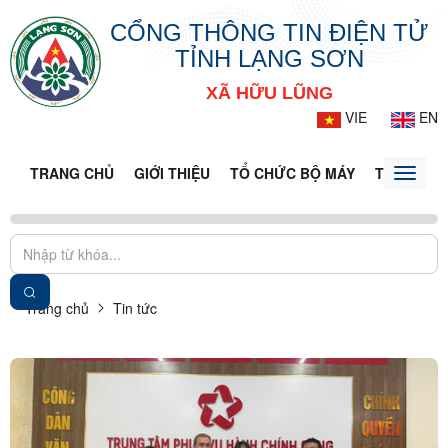
CỔNG THÔNG TIN ĐIỆN TỬ
TỈNH LẠNG SƠN
XÃ HỮU LŨNG
VIE
EN
TRANG CHỦ
GIỚI THIỆU
TỔ CHỨC BỘ MÁY
TIN TỨC -
Toggle
naviga
Trang chủ
Tin tức