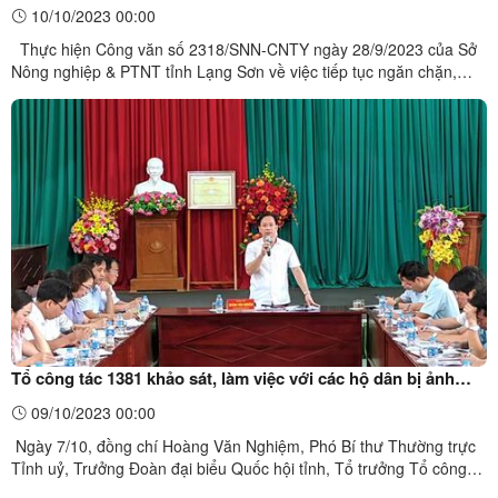
chuyển gia cầm, sản phẩm gia cầm
10/10/2023 00:00
Thực hiện Công văn số 2318/SNN-CNTY ngày 28/9/2023 của Sở
Nông nghiệp & PTNT tỉnh Lạng Sơn về việc tiếp tục ngăn chặn,
phát hiện và xử lý các trường hợp vận chuyển gia cầm, sản phẩm
gia cầm. Đồng chí Dương Thị Hạnh, Phó Chủ tịch UBND huyện chỉ
đạo:
Tổ công tác 1381 khảo sát, làm việc với các hộ dân bị ảnh
hưởng bởi dự án khu dân cư mới Bắc thị trấn Hữu Lũng
09/10/2023 00:00
Ngày 7/10, đồng chí Hoàng Văn Nghiệm, Phó Bí thư Thường trực
Tỉnh uỷ, Trưởng Đoàn đại biểu Quốc hội tỉnh, Tổ trưởng Tổ công
tác theo Quyết định 1381-QĐ/TU, ngày 18/9/2023 của Ban Thường