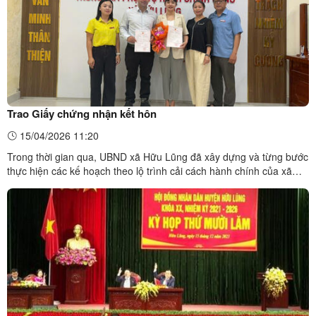
Trao Giấy chứng nhận kết hôn
15/04/2026 11:20
Trong thời gian qua, UBND xã Hữu Lũng đã xây dựng và từng bước
thực hiện các kế hoạch theo lộ trình cải cách hành chính của xã
đảm bảo chất lượng, đáp ứng yêu cầu xây dựng, phát triển kinh tế -
xã hội của địa phương. Trong công tác cải cách hành chính và xây
dựng Chính quyền thân thiện, UBND xã duy ...