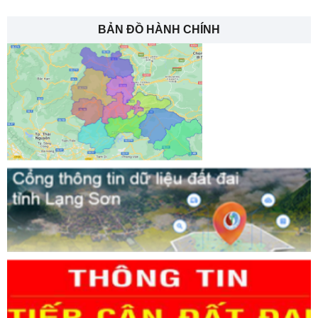
vụ Tỉnh uỷ (Tổ công tác 1381) khảo sát thực tế và làm việc với các
hộ dân bị ảnh hưởng bởi dự án khu dân cư mới ...
BẢN ĐỒ HÀNH CHÍNH