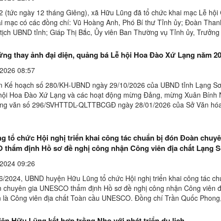
2 (tức ngày 12 tháng Giêng), xã Hữu Lũng đã tổ chức khai mạc Lễ hội
ai mạc có các đồng chí: Vũ Hoàng Anh, Phó Bí thư Tỉnh ủy; Đoàn Than
tịch UBND tỉnh; Giáp Thị Bắc, Ủy viên Ban Thường vụ Tỉnh ủy, Trưởn
h ủy; Vũ Hoàng Quý, Ủy viên Ban Thường vụ ...
ng thay ảnh đại diện, quảng bá Lễ hội Hoa Đào Xứ Lạng năm 2
2026 08:57
n Kế hoạch số 280/KH-UBND ngày 29/10/2026 của UBND tỉnh Lạng Sơ
hội Hoa Đào Xứ Lạng và các hoạt động mừng Đảng, mừng Xuân Bính
ông văn số 296/SVHTTDL-QLTTBCGĐ ngày 28/01/2026 của Sở Văn hóa
u lịch về tuyên truyền hưởng ứng thay ảnh đại diện, quảng ...
 tổ chức Hội nghị triển khai công tác chuẩn bị đón Đoàn chuyê
thẩm định Hồ sơ đề nghị công nhận Công viên địa chất Lạng Sơ
ên địa chất Toàn cầu UNESCO
2024 09:26
6/2024, UBND huyện Hữu Lũng tổ chức Hội nghị triển khai công tác ch
 chuyên gia UNESCO thẩm định Hồ sơ đề nghị công nhận Công viên đ
 là Công viên địa chất Toàn cầu UNESCO. Đồng chí Trần Quốc Phong
UBND huyện dự và chỉ đạo hội nghị; tham dự hội ...
ên Hữu Lũng kết hợp trồng Nho với phát triển du lịch