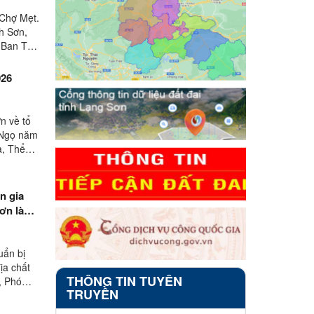
 Chợ Mẹt.
h Sơn,
g Ban Tổ
026
n về tổ
 Ngọ năm
, Thể
n gia
n là
uẩn bị
ịa chất
THÔNG TIN TUYÊN
, Phó
TRUYỀN