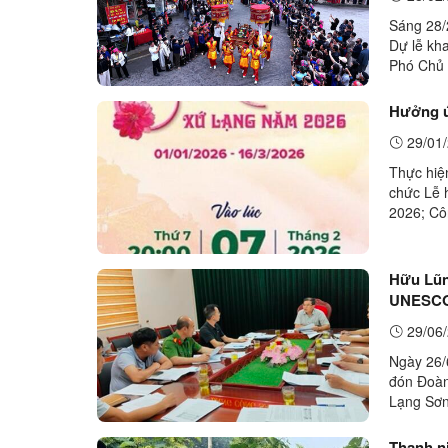
Sáng 28/
Dự lễ kh
Phó Chủ 
chức Tỉn
Hưởng ứ
29/01/
Thực hiệ
chức Lễ 
2026; C
thao và D
Hữu Lũng
UNESCO 
Công vi
29/06/
Ngày 26/
đón Đoàn
Lạng Sơn
Chủ tịch 
Thanh ni