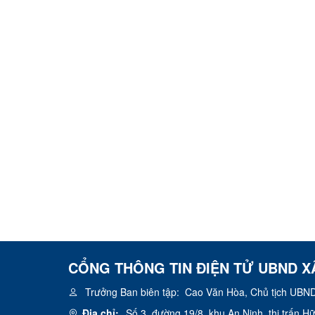
CỔNG THÔNG TIN ĐIỆN TỬ UBND X
Trưởng Ban biên tập:
Cao Văn Hòa, Chủ tịch UBND
Địa chỉ:
Số 3, đường 19/8, khu An Ninh, thị trấn 