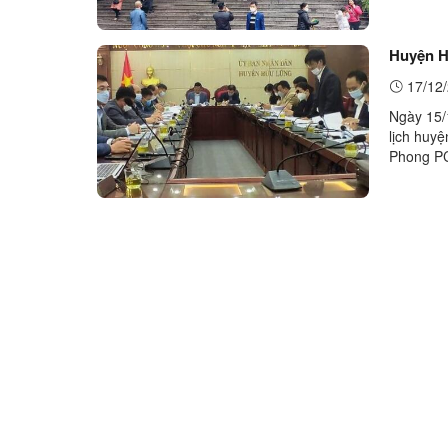
Hữu Lũng 
Huyện H
17/12/
Ngày 15/
lịch huy
Phong PC
viên Hội 