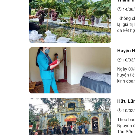
14/06/
Không ch
lại giá 
đã kết hợ
mang lại
Huyện H
10/03/
Ngày 09/
huyện ti
kinh doa
Hữu Lũng
10/02/
Theo báo
Nguyên đ
Tân Sửu 