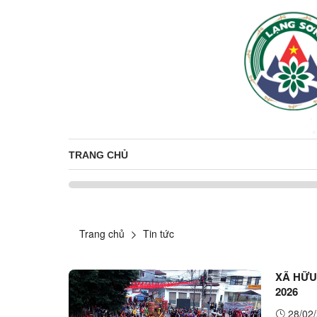
TRANG CHỦ
Trang chủ
Tin tức
XÃ HỮU
2026
28/02/