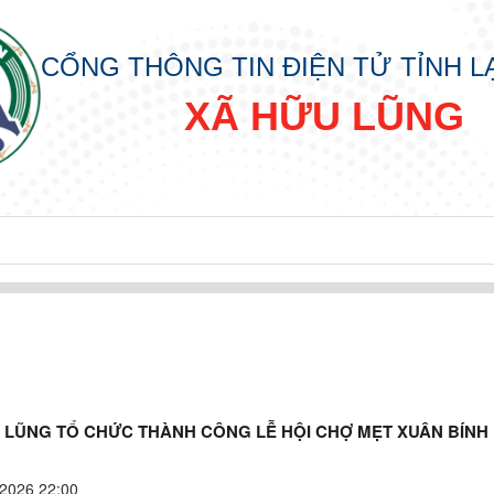
CỔNG THÔNG TIN ĐIỆN TỬ TỈNH 
XÃ HỮU LŨNG
 LŨNG TỔ CHỨC THÀNH CÔNG LỄ HỘI CHỢ MẸT XUÂN BÍNH
2026 22:00