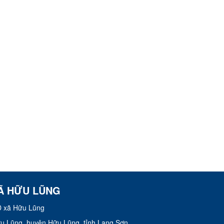
Ã HỮU LŨNG
 xã Hữu Lũng
Hữu Lũng, huyện Hữu Lũng, tỉnh Lạng Sơn