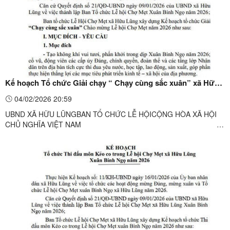
Kế hoạch Tổ chức Giải chạy “ Chạy cùng sắc xuân” xã Hữu
Lũng Xuân Bính Ngọ năm 2026
04/02/2026 20:59
UBND XÃ HỮU LŨNGBAN TỔ CHỨC LỄ HỘICỘNG HÒA XÃ HỘI
CHỦ NGHĨA VIỆT NAM
Độc lập - Tự do - Hạnh phúcSố: 46/KH-BTCHữu
Lũng, ngày 03 tháng 02 năm 2026 KẾ HOẠCHTổ chức Giải
chạy “ Chạy cùng sắc ...