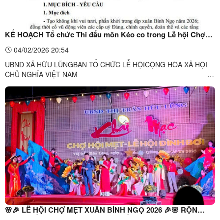
KẾ HOẠCH Tổ chức Thi đấu môn Kéo co trong Lễ hội Chợ
Mẹt xã Hữu Lũng Xuân Bính Ngọ năm 2026
04/02/2026 20:54
UBND XÃ HỮU LŨNGBAN TỔ CHỨC LỄ HỘICỘNG HÒA XÃ HỘI
CHỦ NGHĨA VIỆT NAM
Độc lập - Tự do - Hạnh phúcSố: 30/KH-BTCHữu
Lũng, ngày 30 tháng 01 năm 2026
...
🌸🎉 LỄ HỘI CHỢ MẸT XUÂN BÍNH NGỌ 2026 🎉🌸 RỘN
RÀNG SẮC XUÂN, ĐẬM ĐÀ BẢN SẮC