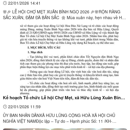
22/01/2026 14:41
🌸🎉 LỄ HỘI CHỢ MẸT XUÂN BÍNH NGỌ 2026 🎉🌸RỘN RÀNG
SẮC XUÂN, ĐẬM ĐÀ BẢN SẮC 🌼 Mùa xuân này, hẹn nhau về Hữu
Lũng!Từ ngày 27/02 – 01/3/2026 (tức 11–13 tháng Giêng năm Bính
Ngọ), Lễ hội Chợ Mẹt chính thức trở lại với không gian chợ quê xưa
rộn ràng, thân thương và vô vàn hoạt động hấp dẫn:✨ Rước Thánh
...
Kế hoạch Tổ chức Lễ hội Chợ Mẹt, xã Hữu Lũng Xuân Bính
Ngọ năm 2026
22/01/2026 11:59
ỦY BAN NHÂN DÂNXÃ HỮU LŨNG CỘNG HOÀ XÃ HỘI CHỦ
NGHĨA VIỆT NAMĐộc lập – Tự do – Hạnh phúc Số: 11 /KH-
BTC Hữu Lũng, ngày 16 tháng 01 năm 2026 KẾ HOẠCHTổ chức