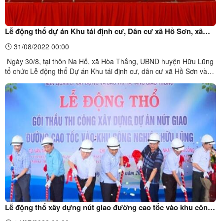
Lễ động thổ dự án Khu tái định cư, Dân cư xã Hồ Sơn, xã
Hòa Thắng
31/08/2022 00:00
Ngày 30/8, tại thôn Na Hố, xã Hòa Thắng, UBND huyện Hữu Lũng
tổ chức Lễ động thổ Dự án Khu tái định cư, dân cư xã Hồ Sơn và
xã Hòa Thắng. Dự buổi lễ có đại diện lãnh đạo một số Sở, ngành
của tỉnh; lãnh đạo Huyện ủy, HĐND, UBND huyện Hữu Lũng cùng
đại diện các đơn vị nhà thầu. Đồng chí Phan Hồng ...
Lễ động thổ xây dựng nút giao đường cao tốc vào khu công
nghiệp Hữu Lũng