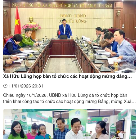
Lễ hội Chợ Mẹt, xã Hữu Lũng Xuân Bính Ngọ năm 2026
Thực hiện Kế hoạch số 280/KH-UBND, ngày 29/10/2025 của UBND
tỉnh về tổ chức Lễ ...
Xã Hữu Lũng họp bàn tổ chức các hoạt động mừng đảng
mừng xuân và Lễ hội chợ Mẹt xã Hữu Lũng năm 2026
11/01/2026 20:31
Chiều ngày 10/1/2026, UBND xã Hữu Lũng đã tổ chức họp bàn
triển khai công tác tổ chức các hoạt động mừng Đảng, mừng Xuân
và Lễ hội chợ Mẹt xã Hữu Lũng. Đồng chí Cao Văn Hoà, Chủ tịch
UBND xã chủ trì cuộc họp.Tại cuộc họp, các đại biểu đã nghe và
cho ý kiến vào Kế hoạch tổ chức các hoạt động mừng ...