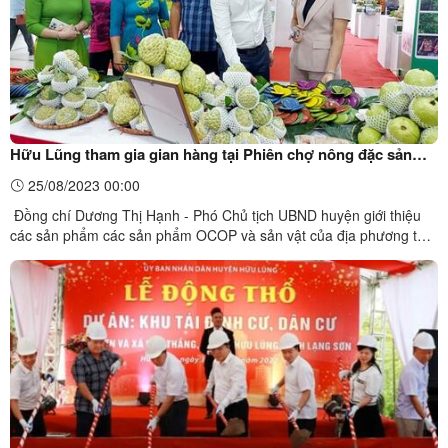
Hữu Lũng tham gia gian hàng tại Phiên chợ nông đặc sản
vùng miền; tuần lễ quảng bá na, nông đặc sản Lạng Sơn năm
25/08/2023 00:00
2023 tại Hà Nội
​Đồng chí Dương Thị Hạnh - Phó Chủ tịch UBND huyện giới thiệu
các sản phẩm các sản phẩm OCOP và sản vật của địa phương tới
các đại biểu tham quan gian hàng của huyệnTừ ngày 24 đến ngày
27/8/2023, tại Khu Hội chợ triển lãm, Giao dịch Kinh tế và Thương
mại - Số 489 đường Hoàng Quốc Việt, Cầu Giấy, ...