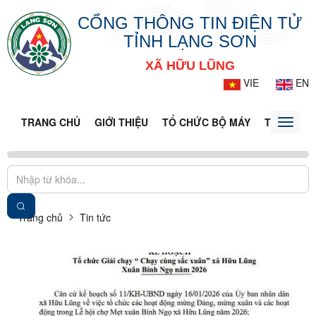
CỔNG THÔNG TIN ĐIỆN TỬ
TỈNH LẠNG SƠN
XÃ HỮU LŨNG
VIE
EN
TRANG CHỦ
GIỚI THIỆU
TỔ CHỨC BỘ MÁY
TIN TỨC -
Toggle
naviga
Trang chủ
Tin tức