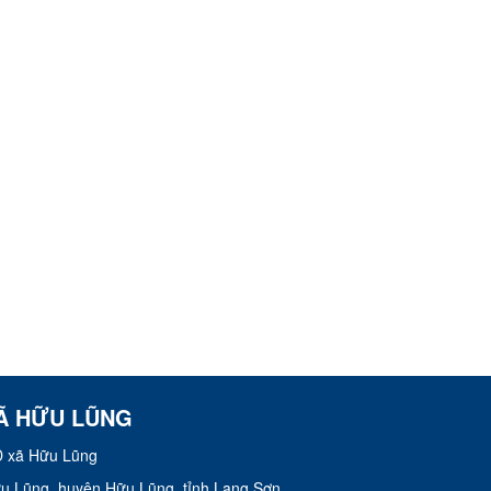
Ã HỮU LŨNG
 xã Hữu Lũng
Hữu Lũng, huyện Hữu Lũng, tỉnh Lạng Sơn