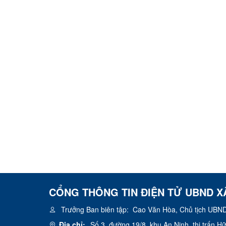
CỔNG THÔNG TIN ĐIỆN TỬ UBND X
Trưởng Ban biên tập:
Cao Văn Hòa, Chủ tịch UBND
Địa chỉ:
Số 3, đường 19/8, khu An Ninh, thị trấn 