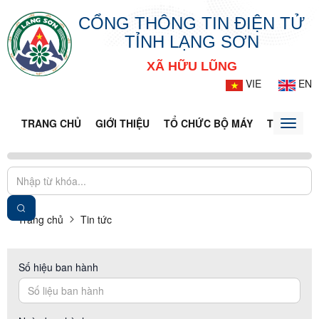
CỔNG THÔNG TIN ĐIỆN TỬ
TỈNH LẠNG SƠN
XÃ HỮU LŨNG
VIE
EN
TRANG CHỦ
GIỚI THIỆU
TỔ CHỨC BỘ MÁY
TIN TỨC -
Toggle
naviga
Trang chủ
Tin tức
Số hiệu ban hành