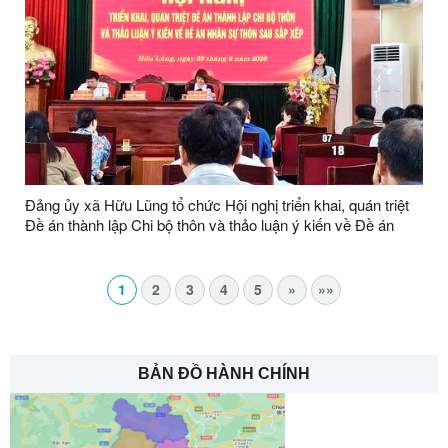
Đảng ủy xã Hữu Lũng tổ chức Hội nghị triển khai, quán triệt
Đề án thành lập Chi bộ thôn và thảo luận ý kiến về Đề án
nhân sự thôn sau sắp xếp
1
2
3
4
5
»
»»
BẢN ĐỒ HÀNH CHÍNH