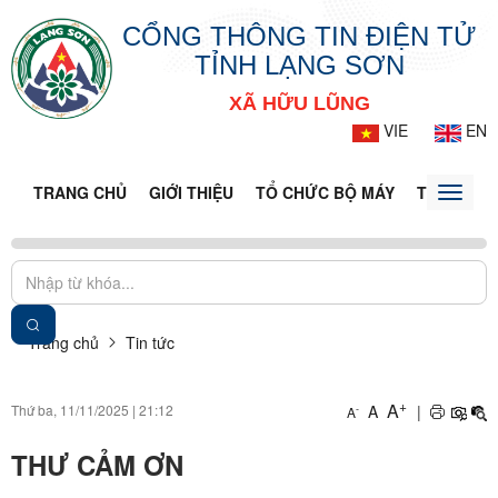
CỔNG THÔNG TIN ĐIỆN TỬ
TỈNH LẠNG SƠN
XÃ HỮU LŨNG
VIE
EN
TRANG CHỦ
GIỚI THIỆU
TỔ CHỨC BỘ MÁY
TIN TỨC -
Toggle
naviga
Trang chủ
Tin tức
+
A
Thứ ba, 11/11/2025
|
21:12
A
|
-
A
THƯ CẢM ƠN