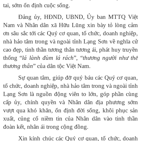
tai, sớm ổn định cuộc sống.
Đảng ủy, HĐND, UBND, Ủy ban MTTQ Việt
Nam và Nhân dân xã Hữu Lũng xin bày tỏ lòng cảm
ơn sâu sắc tới các Quý cơ quan, tổ chức, doanh nghiệp,
nhà hảo tâm trong và ngoài tỉnh Lạng Sơn về nghĩa cử
cao đẹp, tinh thần tương thân tương ái, phát huy truyền
thống “
lá
lành đùm lá
rách
”, “
thương
người như thể
thương
thân
” của dân tộc Việt Nam.
Sự quan tâm, giúp đỡ quý báu các Quý cơ quan,
tổ chức, doanh nghiệp, nhà hảo tâm trong và ngoài tỉnh
Lạng Sơn là nguồn động viên to lớn, góp phần cùng
cấp ủy, chính quyền và Nhân dân địa phương sớm
vượt qua khó khăn, ổn định đời sống, khôi phục sản
xuất, củng cố niềm tin của Nhân dân vào tinh thần
đoàn kết, nhân ái trong cộng đồng.
Xin kính chúc các Quý cơ quan, tổ chức, doanh