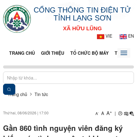
CỔNG THÔNG TIN ĐIỆN TỬ
TỈNH LẠNG SƠN
XÃ HỮU LŨNG
VIE
EN
TRANG CHỦ
GIỚI THIỆU
TỔ CHỨC BỘ MÁY
TIN TỨC -
Toggle
naviga
Trang chủ
Tin tức
+
A
Thứ hai, 08/06/2026
|
17:00
A
|
-
A
Gần 860 tình nguyện viên đăng ký