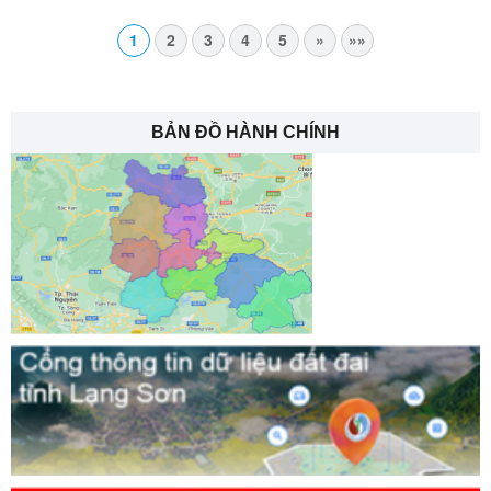
1
2
3
4
5
»
»»
BẢN ĐỒ HÀNH CHÍNH