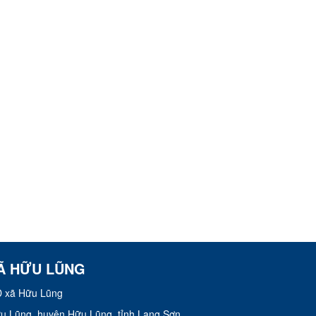
Ã HỮU LŨNG
 xã Hữu Lũng
Hữu Lũng, huyện Hữu Lũng, tỉnh Lạng Sơn