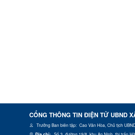
CỔNG THÔNG TIN ĐIỆN TỬ UBND X
Trưởng Ban biên tập:
Cao Văn Hòa, Chủ tịch UBND
Địa chỉ:
Số 3, đường 19/8, khu An Ninh, thị trấn 