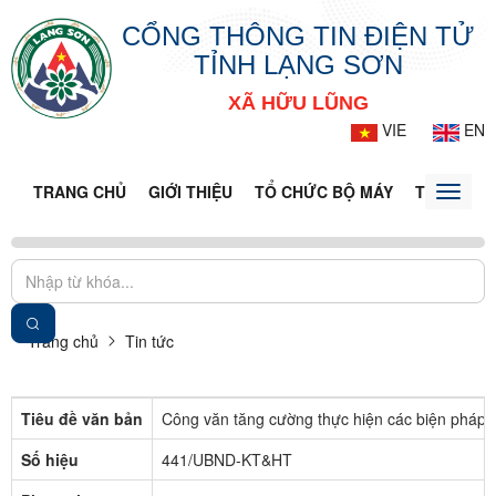
CỔNG THÔNG TIN ĐIỆN TỬ
TỈNH LẠNG SƠN
XÃ HỮU LŨNG
VIE
EN
TRANG CHỦ
GIỚI THIỆU
TỔ CHỨC BỘ MÁY
TIN TỨC -
Toggle
naviga
Trang chủ
Tin tức
Tiêu đề văn bản
Công văn tăng cường thực hiện các biện pháp q
Số hiệu
441/UBND-KT&HT