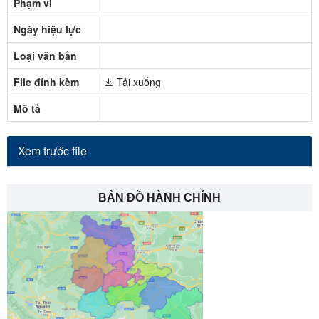
Phạm vi
Ngày hiệu lực
Loại văn bản
File đính kèm
Tải xuống
Mô tả
Xem trước file
BẢN ĐỒ HÀNH CHÍNH