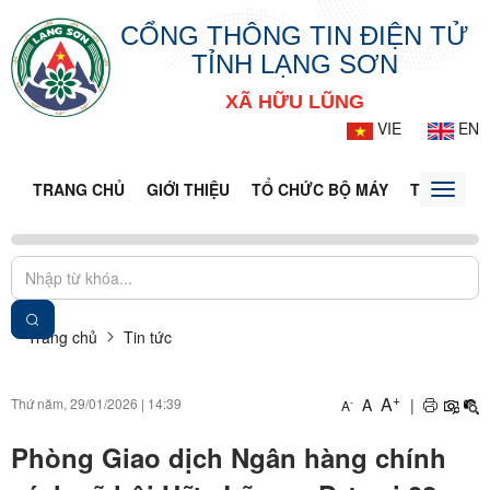
CỔNG THÔNG TIN ĐIỆN TỬ
TỈNH LẠNG SƠN
XÃ HỮU LŨNG
VIE
EN
TRANG CHỦ
GIỚI THIỆU
TỔ CHỨC BỘ MÁY
TIN TỨC -
Toggle
naviga
Trang chủ
Tin tức
+
A
Thứ năm, 29/01/2026
|
14:39
A
|
-
A
Phòng Giao dịch Ngân hàng chính