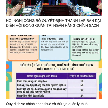
HỘI NGHỊ CÔNG BỐ QUYẾT ĐỊNH THÀNH LẬP BAN ĐẠI
DIỆN HỘI ĐỒNG QUẢN TRỊ NGÂN HÀNG CHÍNH SÁCH
XÃ HỘI XÃ HỮU LŨNG
Quy định về chính sách thuế và thủ tục quản lý thuế