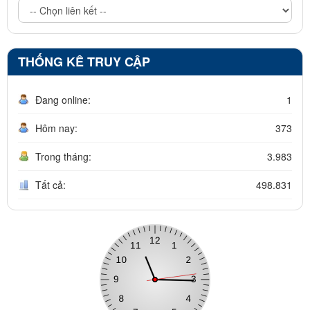
THỐNG KÊ TRUY CẬP
Đang online:
1
Hôm nay:
373
Trong tháng:
3.983
Tất cả:
498.831