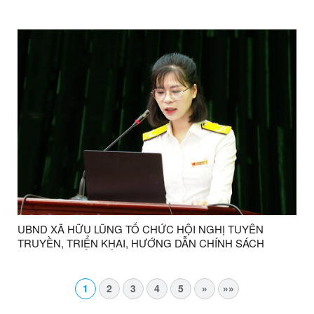
UBND XÃ HỮU LŨNG TỔ CHỨC HỘI NGHỊ TUYÊN
TRUYỀN, TRIỂN KHAI, HƯỚNG DẪN CHÍNH SÁCH
THUẾ, CHUYỂN ĐỔI MÔ HÌNH HỘ KINH DOANH SANG
DOANH NGHIỆP ĐỐI VỚI CÁ NHÂN, HỘ KINH DOANH
TRÊN ĐỊA BÀN XÃ HỮU LŨNG
1
2
3
4
5
»
»»