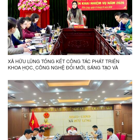
XÃ HỮU LŨNG TỔNG KẾT CÔNG TÁC PHÁT TRIỂN
KHOA HỌC, CÔNG NGHỆ ĐỔI MỚI, SÁNG TẠO VÀ
CHUYỂN ĐỔI SỐ NĂM 2025