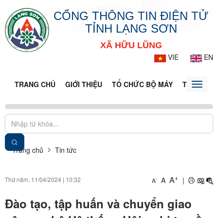
CỔNG THÔNG TIN ĐIỆN TỬ
TỈNH LẠNG SƠN
XÃ HỮU LŨNG
VIE
EN
TRANG CHỦ
GIỚI THIỆU
TỔ CHỨC BỘ MÁY
TIN TỨC -
Toggle
naviga
Trang chủ
Tin tức
+
A
Thứ năm, 11/04/2024
|
10:32
A
|
-
A
Đào tạo, tập huấn và chuyển giao