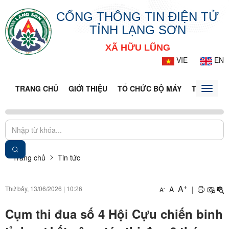
CỔNG THÔNG TIN ĐIỆN TỬ
TỈNH LẠNG SƠN
XÃ HỮU LŨNG
VIE
EN
TRANG CHỦ
GIỚI THIỆU
TỔ CHỨC BỘ MÁY
TIN TỨC -
Toggle
naviga
Trang chủ
Tin tức
+
A
Thứ bảy, 13/06/2026
|
10:26
A
|
-
A
Cụm thi đua số 4 Hội Cựu chiến binh