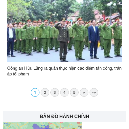
Công an Hữu Lũng ra quân thực hiện cao điểm tấn công, trấn
áp tội phạm
1
2
3
4
5
»
»»
BẢN ĐỒ HÀNH CHÍNH