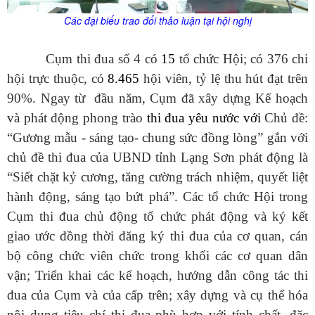
Các đại biểu trao đổi thảo luận tại hội nghị
Cụm thi đua số 4
có
15
tổ chức Hội; có 376 chi
hội trực thuộc, có
8.
465
hội viên, tỷ lệ thu hút đạt trên
90%. Ngay từ đầu năm, Cụm đã xây dựng Kế hoạch
và phát động phong trào
thi đua yêu nước với
Chủ đề:
“Gương mẫu - sáng tạo- chung sức đồng lòng”
gắn với
chủ đề thi đua của UBND tỉnh Lạng Sơn phát động là
“Siết chặt kỷ cương, tăng cường trách nhiệm, quyết liệt
hành động, sáng tạo bứt phá”. Các tổ chức Hội trong
Cụm thi đua chủ động tổ chức phát động và ký kết
giao ước đồng thời đăng ký thi đua của cơ quan, cán
bộ công chức viên chức trong khối các cơ quan dân
vận; Triển khai các kế hoạch, hướng dẫn công tác thi
đua của Cụm và của cấp trên; xây dựng và cụ thể hóa
nội dung tiêu chí thi đua phù hợp với tính chất, đặc