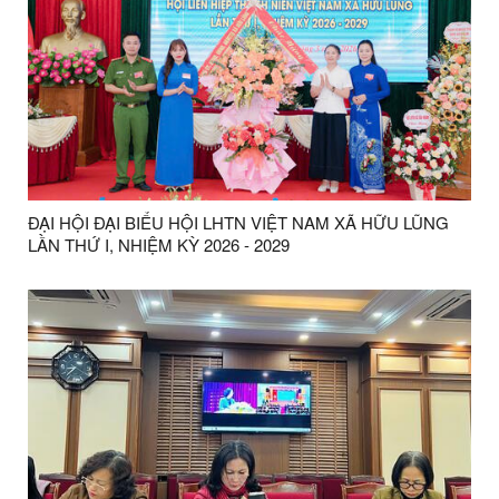
ĐẠI HỘI ĐẠI BIỂU HỘI LHTN VIỆT NAM XÃ HỮU LŨNG
LẦN THỨ I, NHIỆM KỲ 2026 - 2029