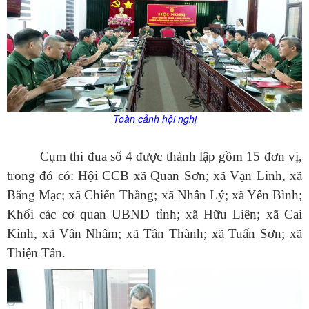
Toàn cảnh hội nghị
Cụm thi đua số 4 được thành lập gồm 15 đơn vị,
trong đó có:
Hội CCB xã
Quan Sơn; xã Vạn Linh, xã
Bằng
M
ạc; xã Chiến Thắng; xã Nhân Lý; xã Yên Bình;
Khối các
cơ quan UBND tỉnh
; xã Hữu Liên; xã Cai
Kinh, xã Vân Nhâm; xã Tân Thành; xã Tuấn Sơn; xã
Thiện Tân.