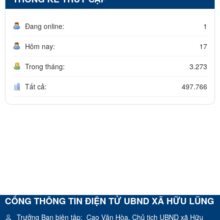
Đang online:
1
Hôm nay:
17
Trong tháng:
3.273
Tất cả:
497.766
CỔNG THÔNG TIN ĐIỆN TỬ UBND XÃ HỮU LŨNG
Trưởng Ban biên tập:
Cao Văn Hòa, Chủ tịch UBND xã Hữu