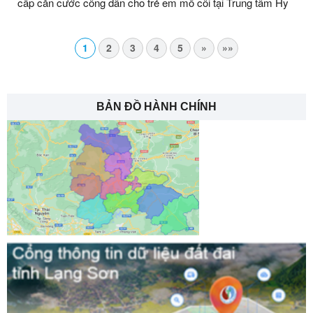
cấp căn cước công dân cho trẻ em mồ côi tại Trung tâm Hy
vọng Lạng Sơn
1
2
3
4
5
»
»»
BẢN ĐỒ HÀNH CHÍNH