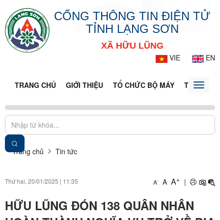
CỔNG THÔNG TIN ĐIỆN TỬ
TỈNH LẠNG SƠN
XÃ HỮU LŨNG
VIE
EN
TRANG CHỦ
GIỚI THIỆU
TỔ CHỨC BỘ MÁY
TIN TỨC -
Toggle
naviga
Trang chủ
Tin tức
+
A
Thứ hai, 20/01/2025
|
11:35
A
|
-
A
HỮU LŨNG ĐÓN 138 QUÂN NHÂN