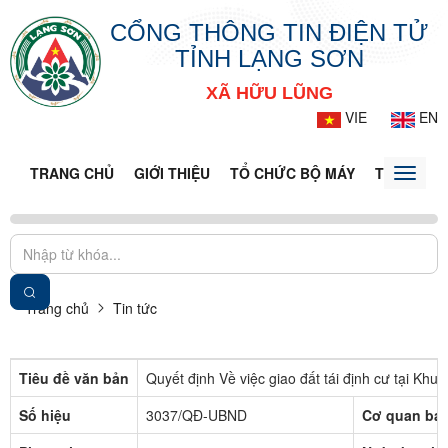
CỔNG THÔNG TIN ĐIỆN TỬ
TỈNH LẠNG SƠN
XÃ HỮU LŨNG
VIE
EN
TRANG CHỦ
GIỚI THIỆU
TỔ CHỨC BỘ MÁY
TIN TỨC -
Toggle
naviga
Trang chủ
Tin tức
Tiêu đề văn bản
Quyết định Về việc giao đất tái định cư tại K
Số hiệu
3037/QĐ-UBND
Cơ quan ba