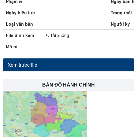
Phạm vi
Ngày ban h
Ngày hiệu lực
Trạng thái
Loại văn bản
Người ký
File đính kèm
Tải xuống
Mô tả
Xem trước file
BẢN ĐỒ HÀNH CHÍNH