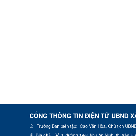
CỔNG THÔNG TIN ĐIỆN TỬ UBND X
Trưởng Ban biên tập:
Cao Văn Hòa, Chủ tịch UBND
Địa chỉ:
Số 3, đường 19/8, khu An Ninh, thị trấn 