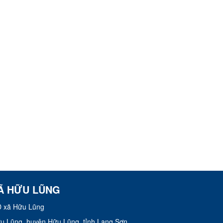
Ã HỮU LŨNG
 xã Hữu Lũng
Hữu Lũng, huyện Hữu Lũng, tỉnh Lạng Sơn