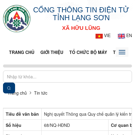
CỔNG THÔNG TIN ĐIỆN TỬ
TỈNH LẠNG SƠN
XÃ HỮU LŨNG
VIE
EN
TRANG CHỦ
GIỚI THIỆU
TỔ CHỨC BỘ MÁY
TIN TỨC -
Toggle
naviga
Trang chủ
Tin tức
Tiêu đề văn bản
Nghị quyết Thông qua Quy chế quản lý kiến tr
Số hiệu
68/NQ-HĐND
Cơ quan ba