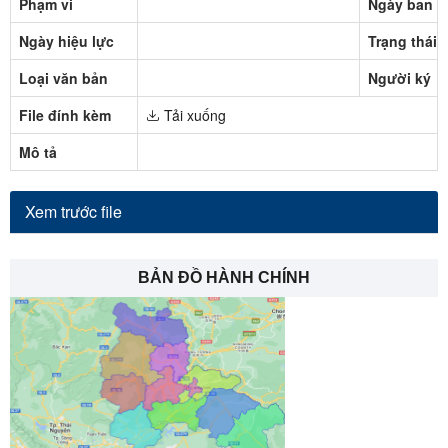
Phạm vi
Ngày ban h
Ngày hiệu lực
Trạng thái
Loại văn bản
Người ký
File đính kèm
Tải xuống
Mô tả
Xem trước file
BẢN ĐỒ HÀNH CHÍNH