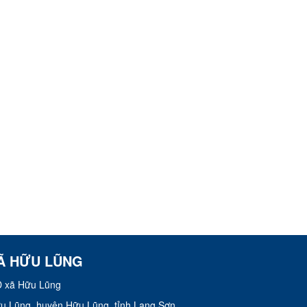
Ã HỮU LŨNG
 xã Hữu Lũng
Hữu Lũng, huyện Hữu Lũng, tỉnh Lạng Sơn