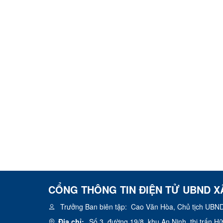
CỔNG THÔNG TIN ĐIỆN TỬ UBND X
Trưởng Ban biên tập:
Cao Văn Hòa, Chủ tịch UBND
Địa chỉ:
Số 3, đường 19/8, khu An Ninh, thị trấn 