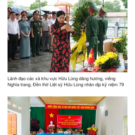
Lãnh đạo các xã khu vực Hữu Lũng dâng hương, viếng
Nghĩa trang, Đền thờ Liệt sỹ Hữu Lũng nhân dịp kỷ niệm 79
năm ngày Thương binh Liệt sỹ ( 27/7/1947 -27/7/2026)