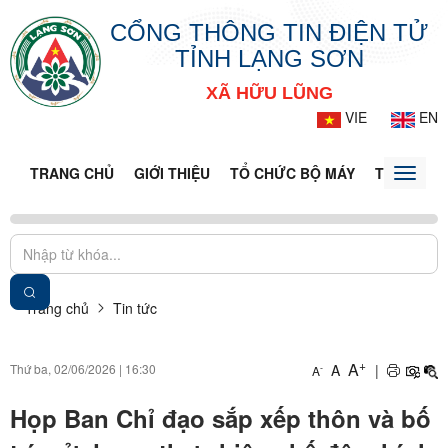
CỔNG THÔNG TIN ĐIỆN TỬ
TỈNH LẠNG SƠN
XÃ HỮU LŨNG
VIE
EN
TRANG CHỦ
GIỚI THIỆU
TỔ CHỨC BỘ MÁY
TIN TỨC -
Toggle
naviga
Trang chủ
Tin tức
+
A
Thứ ba, 02/06/2026
|
16:30
A
|
-
A
Họp Ban Chỉ đạo sắp xếp thôn và bố