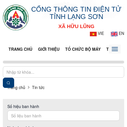
CỔNG THÔNG TIN ĐIỆN TỬ
TỈNH LẠNG SƠN
XÃ HỮU LŨNG
VIE
EN
TRANG CHỦ
GIỚI THIỆU
TỔ CHỨC BỘ MÁY
TIN TỨC -
Toggle
naviga
Trang chủ
Tin tức
Số hiệu ban hành