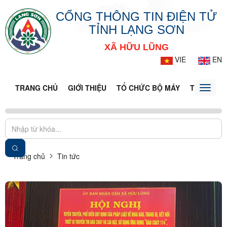
CỔNG THÔNG TIN ĐIỆN TỬ
TỈNH LẠNG SƠN
XÃ HỮU LŨNG
VIE
EN
TRANG CHỦ
GIỚI THIỆU
TỔ CHỨC BỘ MÁY
TIN TỨC -
Toggle
naviga
Trang chủ
Tin tức