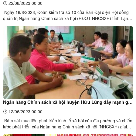
22/08/2023 00:00
tại huyện Hữu Lũng
Ngày 16/8/2023, Đoàn kiểm tra số 10 của Ban Đại diện Hội đồng
quản trị Ngân hàng Chính sách xã hội (HĐQT NHCSXH) tỉnh Lạng
Sơn do ông Nguyễn Quốc Toàn – Giám đốc sở Tài chính, thành
viên Ban đại diện HĐQT NHCSXH tỉnh Lạng Sơn làm Trưởng đoàn
đã có buổi kiểm tra, giám sát tình hình hoạt động tín ...
Ngân hàng Chính sách xã hội huyện Hữu Lũng đẩy mạnh giải
ngân các chương trình tín dụng chính sách
12/06/2023 00:00
Bám sát mục tiêu phát triển kinh tế xã hội của địa phương và chiến
lược phát triển của Ngân hàng Chính sách xã hội (NHCSXH) giai
đoạn 2021-2030, ngay từ đầu năm 2023 Phòng giao dịch NHCSXH