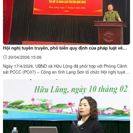
Hội nghị tuyên truyền, phổ biến quy định của pháp luật về
khai báo, trang bị, kết nối thiết bị truyền tin báo cháy và cài
20/04/2026 15:06
đặt sử dụng ứng dụng “Báo cháy 114”, tích hợp tài khoản
Ngày 17/4/2026, UBND xã Hữu Lũng đã phối hợp với Phòng Cảnh
An sinh xã hội trên ứng dụng Vneid
sát PCCC (PC07) – Công an tỉnh Lạng Sơn tổ chức Hội nghị tuyên
truyền, phổ biến quy định của pháp luật về khai báo, trang bị, kết
nối thiết bị truyền tin báo cháy và cài đặt sử dụng ứng dụng “Báo
cháy 114”, tích hợp tài khoản An sinh xã ...