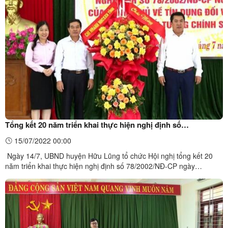
huyện Hữu Lũng đã tập trung mọi nguồn lực để giải ngân các
chương trình tín dụng ưu đãi trên địa bàn.Trong 05 ...
Tổng kết 20 năm triển khai thực hiện nghị định số
78/2002/NĐ-CP của Chính phủ về tín dụng đối với người
15/07/2022 00:00
nghèo và các đối tượng chính sách khác
Ngày 14/7, UBND huyện Hữu Lũng tổ chức Hội nghị tổng kết 20
năm triển khai thực hiện nghị định số 78/2002/NĐ-CP ngày
4/10/2002 của Chính phủ về tín dụng đối với người nghèo và các
đối tượng chính sách khác. Dự hội nghị có đồng chí Phan Anh
Thắng, Phó giám đốc Chi nhánh Ngân hàng CSXH tỉnh Lạng ...