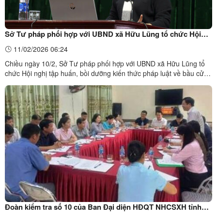
Sở Tư pháp phối hợp với UBND xã Hữu Lũng tổ chức Hội
nghị tập huấn, bồi dưỡng kiến thức pháp luật về bầu cử đại
11/02/2026 06:24
biểu Quốc hội và đại biểu HĐND các cấp, nhiệm kỳ 2026-2031
Chiều ngày 10/2, Sở Tư pháp phối hợp với UBND xã Hữu Lũng tổ
chức Hội nghị tập huấn, bồi dưỡng kiến thức pháp luật về bầu cử
đại biểu Quốc hội và đại biểu HĐND các cấp, nhiệm kỳ 2026-2031.
Tham dự Hội nghị có các đồng chí Lãnh đạo đại diện UBND,
UBMTTQ và các tổ chức chính trị - xã hội xã; Công an ...
Đoàn kiểm tra số 10 của Ban Đại diện HĐQT NHCSXH tỉnh
Lạng Sơn kiểm tra, giám sát hoạt động tín dụng chính sách