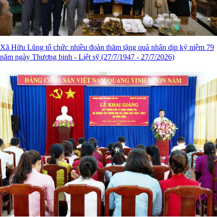
Xã Hữu Lũng tổ chức nhiều đoàn thăm tặng quà nhân dịp kỷ niệm 79
năm ngày Thương binh - Liệt sỹ (27/7/1947 - 27/7/2026)