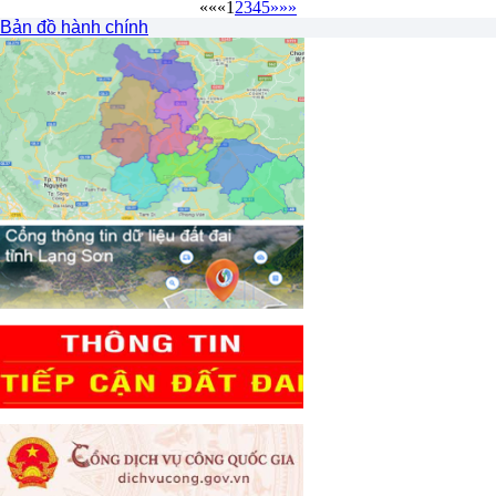
««
«
1
2
3
4
5
»
»»
Bản đồ hành chính