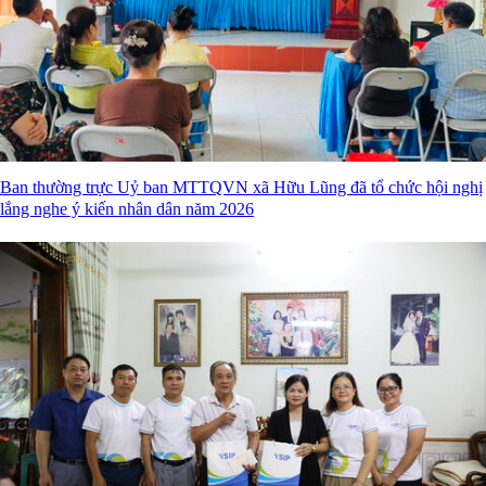
Ban thường trực Uỷ ban MTTQVN xã Hữu Lũng đã tổ chức hội nghị
lắng nghe ý kiến nhân dân năm 2026