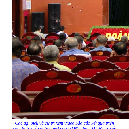
Các đại biểu và cử tri xem
video
báo cáo kết quả triển
khai thực hiện nghị quyết của HĐND tỉnh, HĐND xã về