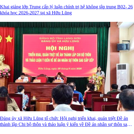
Khai giảng lớp Trung cấp lý luận chính trị hệ không tập trung B02- 26
khóa học 2026-2027 tại xã Hữu Lũng
Đảng ủy xã Hữu Lũng tổ chức Hội nghị triển khai, quán triệt Đề án
thành lập Chi bộ thôn và thảo luận ý kiến về Đề án nhân sự thôn sau
sắp xếp