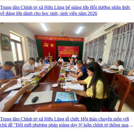
Trung tâm Chính trị xã Hữu Lũng bế giảng lớp Bồi dưỡng nhận thức
về đảng lớp dành cho học sinh, sinh viên năm 2026
Trung tâm Chính trị xã Hữu Lũng tổ chức Hội thảo chuyên môn với
chủ đề "Đổi mới phương pháp giảng dạy lý luận chính trị thông qua
ứng dụng trí tuệ nhân tạo (AI)"