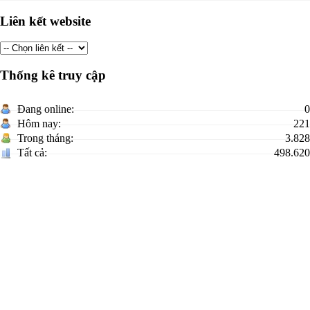
Liên kết website
Thống kê truy cập
Đang online:
0
Hôm nay:
221
Trong tháng:
3.828
Tất cả:
498.620
CỔNG THÔNG TIN ĐIỆN TỬ UBND XÃ HỮU LŨNG