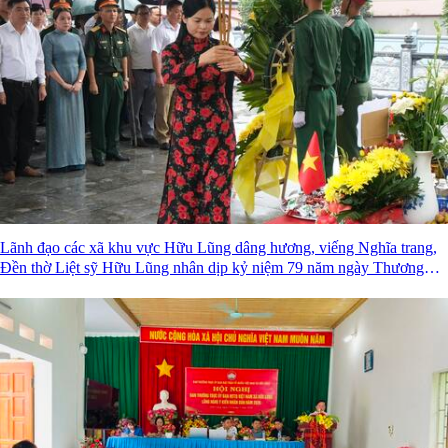
Lãnh đạo các xã khu vực Hữu Lũng dâng hương, viếng Nghĩa trang,
Đền thờ Liệt sỹ Hữu Lũng nhân dịp kỷ niệm 79 năm ngày Thương
binh Liệt sỹ ( 27/7/1947 -27/7/2026)