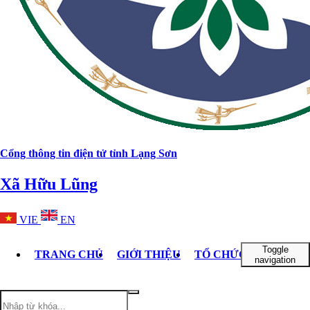
Cổng thông tin điện tử tỉnh Lạng Sơn
Xã Hữu Lũng
VIE
EN
Toggle
TRANG CHỦ
GIỚI THIỆU
TỔ CHỨC BỘ MÁY
navigation