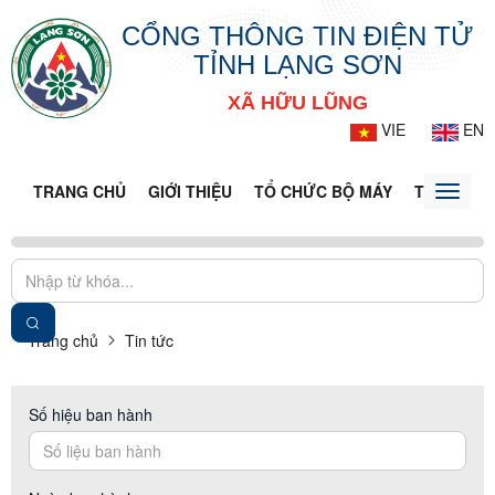
CỔNG THÔNG TIN ĐIỆN TỬ
TỈNH LẠNG SƠN
XÃ HỮU LŨNG
VIE
EN
TRANG CHỦ
GIỚI THIỆU
TỔ CHỨC BỘ MÁY
TIN TỨC -
Toggle
naviga
Trang chủ
Tin tức
Số hiệu ban hành