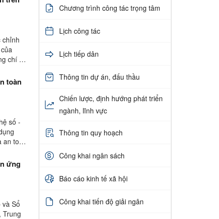
Chương trình công tác trọng tâm
Lịch công tác
c chỉnh
 của
Lịch tiếp dân
g chí Từ
Thông tin dự án, đấu thầu
an toàn
Chiến lược, định hướng phát triển
ngành, lĩnh vực
hệ số -
 dụng
Thông tin quy hoạch
à an toàn
Công khai ngân sách
ên ứng
Báo cáo kinh tế xã hội
Công khai tiến độ giải ngân
p và Sổ
, Trung