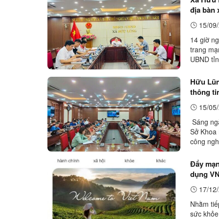
địa bàn 
15/09/
14 giờ n
trang mạ
UBND tỉn
Thu Thủy
Hữu Lũng
thông t
15/05/
Sáng ngà
Sở Khoa 
công ngh
thông ti
Đẩy mạnh
dụng V
17/12/
Nhằm tiếp
sức khỏe