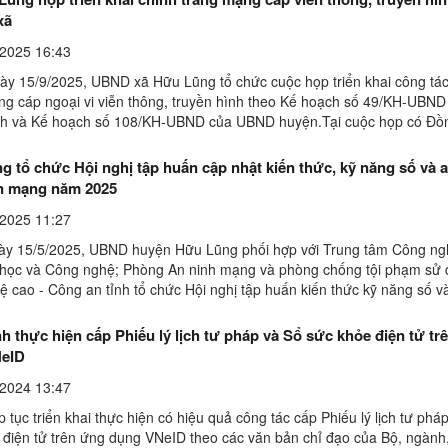
xã
2025 16:43
gày 15/9/2025, UBND xã Hữu Lũng tổ chức cuộc họp triển khai công tá
ng cáp ngoại vi viễn thông, truyền hình theo Kế hoạch số 49/KH-UBND
h và Kế hoạch số 108/KH-UBND của UBND huyện.Tại cuộc họp có Đồn
 Phó chủ tịch UBND xã phụ trách lĩnh vực, cùng ...
 tổ chức Hội nghị tập huấn cập nhật kiến thức, kỹ năng số và 
in mạng năm 2025
2025 11:27
y 15/5/2025, UBND huyện Hữu Lũng phối hợp với Trung tâm Công ng
học và Công nghệ; Phòng An ninh mạng và phòng chống tội phạm sử
ệ cao - Công an tỉnh tổ chức Hội nghị tập huấn kiến thức kỹ năng số v
n mạng cho thành viên Tổ công nghệ số cộng ...
 thực hiện cấp Phiếu lý lịch tư pháp và Sổ sức khỏe điện tử tr
NeID
2024 13:47
 tục triển khai thực hiện có hiệu quả công tác cấp Phiếu lý lịch tư phá
 điện tử trên ứng dụng VNeID theo các văn bản chỉ đạo của Bộ, ngành