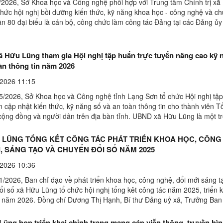
/2026, Sở Khoa học và Công nghệ phối hợp với Trung tâm Chính trị xã
chức hội nghị bồi dưỡng kiến thức, kỹ năng khoa học - công nghệ và ch
ần 80 đại biểu là cán bộ, công chức làm công tác Đảng tại các Đảng ủy
Lũng.Lãnh đạo Trung tâm chính trị Hữu ...
 Hữu Lũng tham gia Hội nghị tập huấn trực tuyến nâng cao kỹ 
àn thông tin năm 2026
2026 11:15
5/2026, Sở Khoa học và Công nghệ tỉnh Lạng Sơn tổ chức Hội nghị tậ
n cập nhật kiến thức, kỹ năng số và an toàn thông tin cho thành viên 
cộng đồng và người dân trên địa bàn tỉnh. UBND xã Hữu Lũng là một t
tham gia Hội nghị tập huấn trực ...
 LŨNG TỔNG KẾT CÔNG TÁC PHÁT TRIỂN KHOA HỌC, CÔNG
I, SÁNG TẠO VÀ CHUYỂN ĐỔI SỐ NĂM 2025
2026 10:36
1/2026, Ban chỉ đạo về phát triển khoa học, công nghệ, đổi mới sáng t
i số xã Hữu Lũng tổ chức hội nghị tổng kêt công tác năm 2025, triển 
 năm 2026. Đồng chí Dương Thị Hạnh, Bí thư Đảng uỷ xã, Trưởng Ban
ội nghị.Toàn cảnh hội nghịTrong năm, Ban ...
ũng họp triển khai chỉnh trang mạng cáp viễn thông, truyền hìn