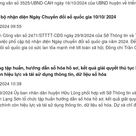
ng văn số 3525/UBND-CAH ngày 16/10/2024 của UBND huyện về triển
 thí điểm cấp Phiếu lý lịch tư pháp trên ...
 bộ nhận diện Ngày Chuyển đổi số quốc gia 10/10/ 2024
2024 09:55
n Công văn số 2471/STTTT-CĐS ngày 29/9/2024 của Sở Thông tin và 
 việc phổ cập bộ nhận diện Ngày chuyển đổi số quốc gia năm 2024. Đ
ổi số quốc gia có sức lan tỏa mạnh mẽ tới toàn xã hội, Đồng chí Trần
Phó Chủ tịch UBND huyện chỉ đạo: Các phòng, ban, ...
 tập huấn, hướng dẫn số hóa hồ sơ, kết quả giải quyết thủ tục
n hiệu lực và tái sử dụng thông tin, dữ liệu số hóa
2024 10:38
9/2024 Ủy ban nhân dân huyện Hữu Lũng phối hợp với Sở Thông tin v
nh Lạng Sơn tổ chức tập huấn hướng dẫn số hóa hồ sơ, kết quả giải quy
chính còn hiệu lực và tái sử dụng thông tin, dữ liệu số hóa. Dự và chỉ 
đồng chí Phạm Ngọc Thủy, Chánh Văn ...