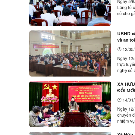
Ngày 5/6
Lũng tổ 
số cho g
vực Hữu 
UBND xã
và an to
12/05/
Ngày 12/
trực tuyế
nghệ số 
điểm cầu 
XÃ HỮU
ĐỔI MỚ
14/01/
Ngày 12/
chuyển đổ
nhiệm vụ
chủ trì h
Xã Hữu L