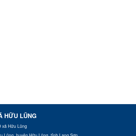
Ã HỮU LŨNG
 xã Hữu Lũng
Hữu Lũng, huyện Hữu Lũng, tỉnh Lạng Sơn