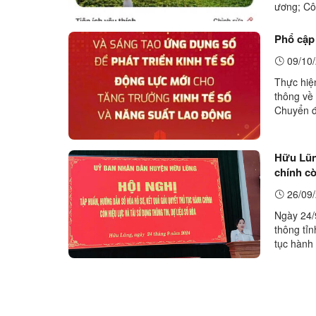
ương; Cô
thực hiện
Phổ cập
09/10/
Thực hiệ
thông về
Chuyển đ
Phong , 
Hữu Lũng
chính cò
26/09/
Ngày 24/
thông tỉ
tục hành 
huấn có 