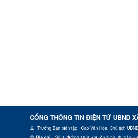
CỔNG THÔNG TIN ĐIỆN TỬ UBND X
Trưởng Ban biên tập:
Cao Văn Hòa, Chủ tịch UBND
Địa chỉ:
Số 3, đường 19/8, khu An Ninh, thị trấn 