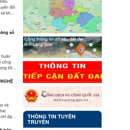
 Hữu
uyển đổi
 xã khu
năng số
p huấn
Tổ công
rong 65
 NGHỆ
ạo và
khai
THÔNG TIN TUYÊN
 chỉ đạo
TRUYỀN
h trên