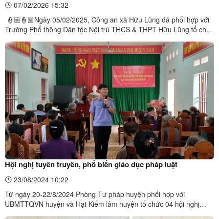
07/02/2026 15:32
👮🏼👮🏼Ngày 05/02/2025, Công an xã Hữu Lũng đã phối hợp với
Trường Phổ thông Dân tộc Nội trú THCS & THPT Hữu Lũng tổ chức
buổi tuyên truyền, phổ biến kiến thức pháp luật về phòng cháy
chữa cháy và cứu nạn cứu hộ (PCCC & CNCH), đồng thời tuyên
truyền phòng, chống bạo lực học đường cho cán bộ, giáo ...
Hội nghị tuyên truyền, phổ biến giáo dục pháp luật
23/08/2024 10:22
Từ ngày 20-22/8/2024 Phòng Tư pháp huyện phối hợp với
UBMTTQVN huyện và Hạt Kiểm lâm huyện tổ chức 04 hội nghị
tuyên truyền tại xã Quyết Thắng và xã Minh Sơn cho 342 đại biểu