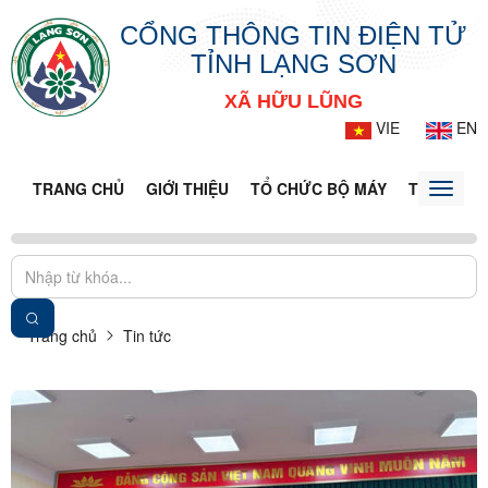
CỔNG THÔNG TIN ĐIỆN TỬ
TỈNH LẠNG SƠN
XÃ HỮU LŨNG
VIE
EN
TRANG CHỦ
GIỚI THIỆU
TỔ CHỨC BỘ MÁY
TIN TỨC -
Toggle
naviga
Trang chủ
Tin tức