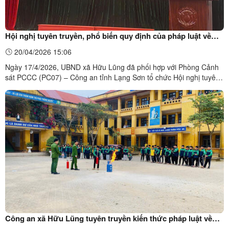
Hội nghị tuyên truyền, phổ biến quy định của pháp luật về
khai báo, trang bị, kết nối thiết bị truyền tin báo cháy và cài
20/04/2026 15:06
đặt sử dụng ứng dụng “Báo cháy 114”, tích hợp tài khoản
Ngày 17/4/2026, UBND xã Hữu Lũng đã phối hợp với Phòng Cảnh
An sinh xã hội trên ứng dụng Vneid
sát PCCC (PC07) – Công an tỉnh Lạng Sơn tổ chức Hội nghị tuyên
truyền, phổ biến quy định của pháp luật về khai báo, trang bị, kết
nối thiết bị truyền tin báo cháy và cài đặt sử dụng ứng dụng “Báo
cháy 114”, tích hợp tài khoản An sinh xã ...
Công an xã Hữu Lũng tuyên truyền kiến thức pháp luật về
PCCC, CNCH và phòng chống bạo lực học đường