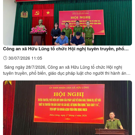
Công an xã Hữu Lũng tổ chức Hội nghị tuyên truyền, phổ
biến, giáo dục pháp luật cho người thi hành án hình sự tại
30/07/2026 11:05
cộng đồng và người chấp hành xong án phạt tù trở về địa
Sáng ngày 28/7/2026, Công an xã Hữu Lũng tổ chức Hội nghị
phương năm 2026
tuyên truyền, phổ biến, giáo dục pháp luật cho người thi hành án
hình sự tại cộng đồng và người chấp hành xong án phạt tù trở về
địa phương trên địa bàn xã năm 2026. Các đại biểu tham dự Hội
nghị Tham dự hội nghị có đại diện lãnh đạo UBND ...