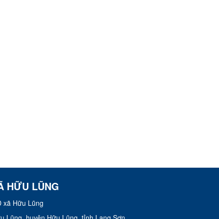
Ã HỮU LŨNG
 xã Hữu Lũng
Hữu Lũng, huyện Hữu Lũng, tỉnh Lạng Sơn