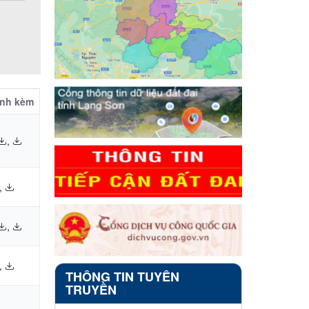
ính kèm
,
,
,
,
THÔNG TIN TUYÊN
TRUYỀN