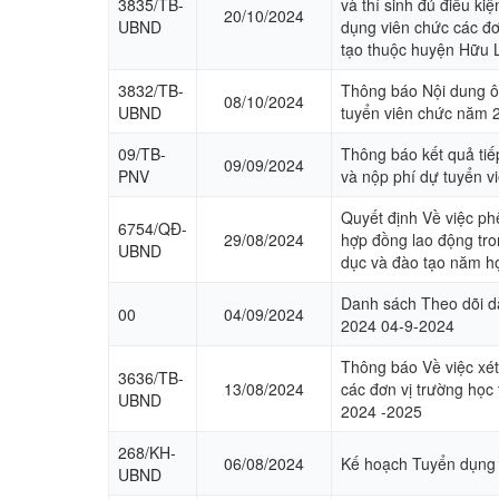
3835/TB-
và thí sinh đủ điều kiệ
20/10/2024
UBND
dụng viên chức các đơ
tạo thuộc huyện Hữu
3832/TB-
Thông báo Nội dung ôn 
08/10/2024
UBND
tuyển viên chức năm 
09/TB-
Thông báo kết quả tiế
09/09/2024
PNV
và nộp phí dự tuyển 
Quyết định Về việc ph
6754/QĐ-
29/08/2024
hợp đồng lao động tro
UBND
dục và đào tạo năm h
Danh sách Theo dõi d
00
04/09/2024
2024 04-9-2024
Thông báo Về việc xét
3636/TB-
13/08/2024
các đơn vị trường họ
UBND
2024 -2025
268/KH-
06/08/2024
Kế hoạch Tuyển dụng
UBND