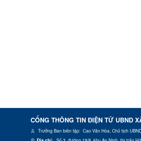
CỔNG THÔNG TIN ĐIỆN TỬ UBND X
Trưởng Ban biên tập:
Cao Văn Hòa, Chủ tịch UBND
Địa chỉ:
Số 3, đường 19/8, khu An Ninh, thị trấn 