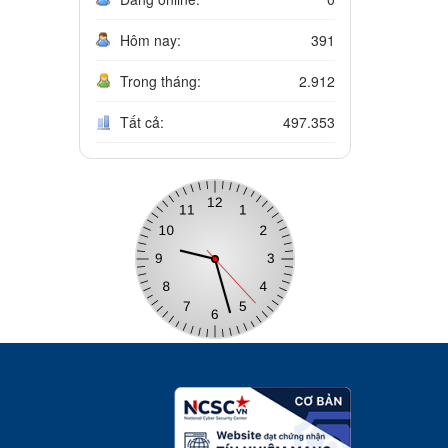
Hôm nay:
391
Trong tháng:
2.912
Tất cả:
497.353