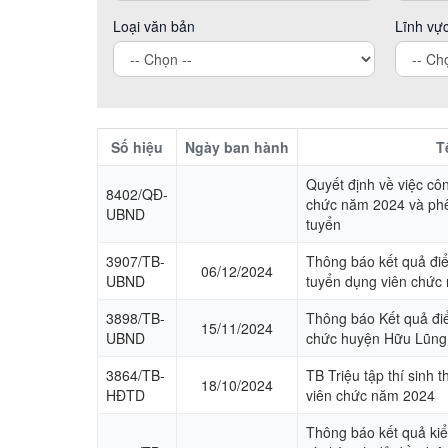
Loại văn bản
Lĩnh vự
Số hiệu
Ngày ban hành
T
Quyết định về việc cô
8402/QĐ-
chức năm 2024 và phê 
UBND
tuyển
3907/TB-
Thông báo kết quả đi
06/12/2024
UBND
tuyển dụng viên chức
3898/TB-
Thông báo Kết quả điểm
15/11/2024
UBND
chức huyện Hữu Lũng
3864/TB-
TB Triệu tập thí sinh 
18/10/2024
HĐTD
viên chức năm 2024
Thông báo kết quả kiể