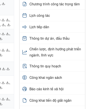
,
Chương trình công tác trọng tâm
Lịch công tác
ề
,
,
,
Lịch tiếp dân
ề
,
Thông tin dự án, đấu thầu
Chiến lược, định hướng phát triển
ề
,
ngành, lĩnh vực
Thông tin quy hoạch
ề
Công khai ngân sách
ề
,
Báo cáo kinh tế xã hội
ề
,
Công khai tiến độ giải ngân