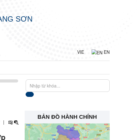
LẠNG SƠN
VIE
EN
BẢN ĐỒ HÀNH CHÍNH
+
|
ợp