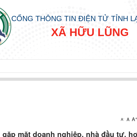
CỔNG THÔNG TIN ĐIỆN TỬ TỈNH 
XÃ HỮU LŨNG
A
A
-
A
 gặp mặt doanh nghiệp, nhà đầu tư, h