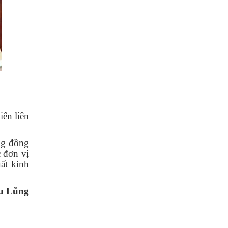
iến liên
ng đồng
c đơn vị
ất kinh
u Lũng