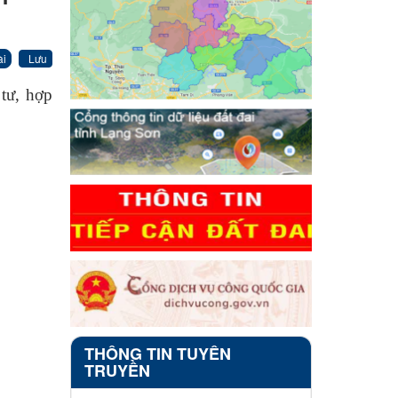
ài
Lưu
tư, hợp
THÔNG TIN TUYÊN
TRUYỀN