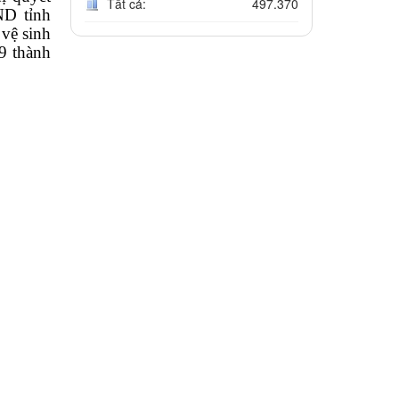
Tất cả:
497.370
D tỉnh
vệ sinh
9 thành