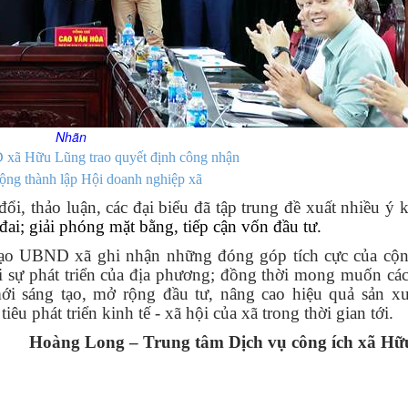
Nhãn
xã Hữu Lũng trao quyết định công nhận
ộng thành lập Hội doanh nghiệp xã
đổi, thảo luận, các đại biểu đã tập trung đề xuất nhiều ý k
ai; giải phóng mặt bằng, tiếp cận vốn đầu tư.
h đạo UBND xã ghi nhận những đóng góp tích cực của cộ
ới sự phát triển của địa phương; đồng thời mong muốn cá
mới sáng tạo, mở rộng đầu tư, nâng cao hiệu quả sản xu
êu phát triển kinh tế - xã hội của xã trong thời gian tới.
g Long – Trung tâm Dịch vụ công ích xã Hữ