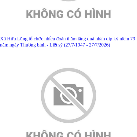
Xã Hữu Lũng tổ chức nhiều đoàn thăm tặng quà nhân dịp kỷ niệm 79
năm ngày Thương binh - Liệt sỹ (27/7/1947 - 27/7/2026)