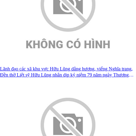
Lãnh đạo các xã khu vực Hữu Lũng dâng hương, viếng Nghĩa trang,
Đền thờ Liệt sỹ Hữu Lũng nhân dịp kỷ niệm 79 năm ngày Thương
binh Liệt sỹ ( 27/7/1947 -27/7/2026)