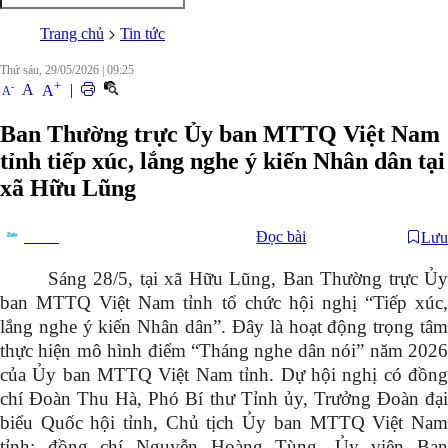
Trang chủ
Tin tức
Thứ sáu, 29/05/2026
|
09:25
+
-
A
|
A
A
Ban Thường trực Ủy ban MTTQ Việt Nam
tỉnh tiếp xúc, lắng nghe ý kiến Nhân dân tại
xã Hữu Lũng
Đọc bài
Lưu
Chia sẻ
Sáng 28/5, tại xã Hữu Lũng, Ban Thường trực Ủy
ban MTTQ Việt Nam tỉnh tổ chức hội nghị “Tiếp xúc,
lắng nghe ý kiến Nhân dân”. Đây là hoạt động trọng tâm
thực hiện mô hình điểm “Tháng nghe dân nói” năm 2026
của Ủy ban MTTQ Việt Nam tỉnh.
Dự hội nghị có đồn
chí Đoàn Thu Hà, Phó Bí thư Tỉnh ủy, Trưởng Đoàn đại
biểu Quốc hội tỉnh, Chủ tịch Ủy ban MTTQ Việt Nam
tỉnh; đồng chí Nguyễn Hoàng Tùng, Ủy viên Ban