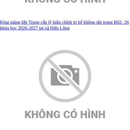
Khai giảng lớp Trung cấp lý luận chính trị hệ không tập trung B02- 26
khóa học 2026-2027 tại xã Hữu Lũng