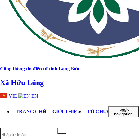
Cổng thông tin điện tử tỉnh Lạng Sơn
Xã Hữu Lũng
VIE
EN
Toggle
TRANG CHỦ
GIỚI THIỆU
TỔ CHỨC BỘ MÁY
navigation