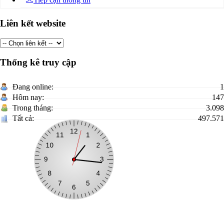
Liên kết website
Thống kê truy cập
Đang online:
1
Hôm nay:
147
Trong tháng:
3.098
Tất cả:
497.571
CỔNG THÔNG TIN ĐIỆN TỬ UBND XÃ HỮU LŨNG