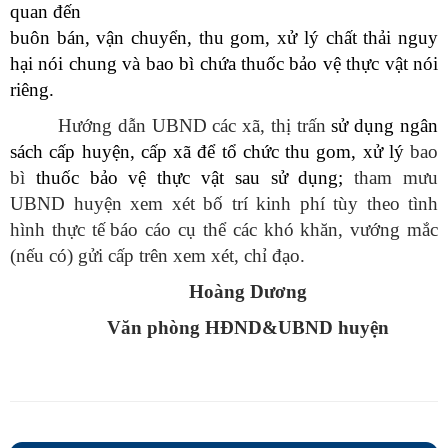
quan đến
buôn bán, vận chuyển, thu gom, xử lý chất thải nguy
hại nói chung và bao bì chứa thuốc bảo vệ thực vật nói
riêng.
Hướng dẫn UBND các xã, thị trấn
sử dụng ngân
sách cấp huyện, cấp xã để tổ chức thu gom, xử lý
bao
bì
thuốc bảo vệ thực vật sau sử dụng;
tham mưu
UBND huyện xem xét b
ố trí kinh phí
t
ùy
theo tình
hình thực tế
báo cáo cụ thể các khó khăn, vướng mắc
(nếu có) gửi
cấp trên
xem xét
,
chỉ đạo.
Hoàng Dương
Văn phòng HĐND&UBND huyện