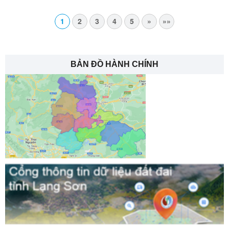
DOANH NGHIỆP ĐỐI VỚI CÁ NHÂN, HỘ KINH DOANH
TRÊN ĐỊA BÀN XÃ HỮU LŨNG
1
2
3
4
5
»
»»
BẢN ĐỒ HÀNH CHÍNH