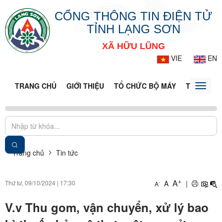
CỔNG THÔNG TIN ĐIỆN TỬ
TỈNH LẠNG SƠN
XÃ HỮU LŨNG
VIE
EN
TRANG CHỦ
GIỚI THIỆU
TỔ CHỨC BỘ MÁY
TIN TỨC -
Toggle
naviga
Trang chủ
Tin tức
+
A
Thứ tư, 09/10/2024
|
17:30
A
|
-
A
V.v Thu gom, vận chuyển, xử lý bao