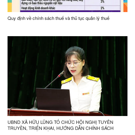
Quy định về chính sách thuế và thủ tục quản lý thuế
UBND XÃ HỮU LŨNG TỔ CHỨC HỘI NGHỊ TUYÊN
TRUYỀN, TRIỂN KHAI, HƯỚNG DẪN CHÍNH SÁCH
THUẾ, CHUYỂN ĐỔI MÔ HÌNH HỘ KINH DOANH SANG