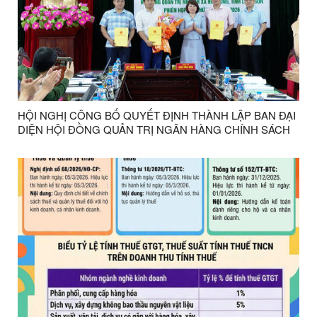
HỘI NGHỊ CÔNG BỐ QUYẾT ĐỊNH THÀNH LẬP BAN ĐẠI
DIỆN HỘI ĐỒNG QUẢN TRỊ NGÂN HÀNG CHÍNH SÁCH
XÃ HỘI XÃ HỮU LŨNG