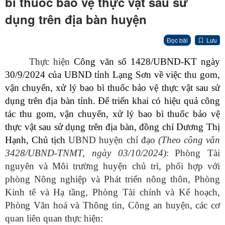
bì thuốc bảo vệ thực vật sau sử
dụng trên địa bàn huyện
Đọc bài
Lưu
Thực hiện
Công văn số 1428/UBND-KT ngày
30/9/2024 của UBND tỉnh Lạng Sơn về việc thu gom,
vận chuyển, xử lý bao bì thuốc bảo vệ thực vật sau sử
dụng trên địa bàn tỉnh.
Để triển khai có hiệu quả công
tác thu gom, vận chuyển, xử lý bao bì thuốc bảo vệ
thực vật sau sử dụng trên địa bàn,
đồng chí Dương Thị
Hạnh, Chủ tịch
UBND huyện chỉ đạo
(Theo công văn
3428/UBND-TNMT, ngày 03/10/2024)
:
Phòng Tài
nguyên và Môi trường huyện
c
hủ trì, phối hợp với
phòng Nông nghiệp và Phát triển nông thôn, Phòng
Kinh tế và Hạ tầng
,
Phòng Tài chính và Kế hoạch
,
Phòng Văn hoá và Thông tin
,
Công an huyện
,
các cơ
quan liên quan
thực hiện: