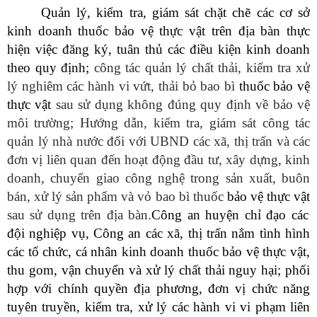
Quản lý, kiểm tra, giám sát chặt chẽ các cơ sở
kinh doanh thuốc bảo vệ thực vật trên địa bàn thực
hiện việc đăng ký, tuân thủ các điều kiện kinh doanh
theo quy định;
công tác quản lý chất thải, kiểm tra xử
lý nghiêm các hành vi vứt, thải bỏ bao bì
thuốc bảo vệ
thực vật
sau sử dụng không đúng quy định về bảo vệ
môi trường;
H
ướng dẫn, kiểm tra, giám sát công tác
quản lý nhà nước đối với UBND các xã, thị trấn và các
đơn vị liên quan đến hoạt động đầu tư, xây dựng, kinh
d
oanh, chuyển giao công nghệ trong sản xuất, buôn
bán, xử lý sản phẩm và vỏ bao bì
thuốc
bảo vệ thực vật
sau sử dụng trên địa bàn.
Công an huyện chỉ đạo các
đội nghiệp vụ, Công an các xã, thị trấn nắm tình hình
các tổ chức, cá nhân kinh doanh thuốc bảo vệ thực vật,
thu gom, vận chuyển và xử lý chất thải nguy hại; phối
hợp với chính quyền địa phương, đơn vị chức năng
tuyên truyền, kiểm tra, xử lý các hành vi vi phạm liên