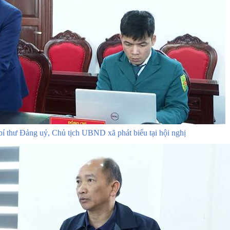
í thư Đảng uỷ, Chủ tịch UBND xã phát biểu tại hội nghị