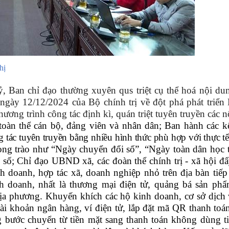
hị
 Ban chỉ đạo thường xuyên qus triệt cụ thể hoá nội dun
 ngày 12/12/2024 của Bộ chính trị về đột phá phát triể
hương trình công tác định kì, quán triệt tuyên truyền các 
oàn thể cán bộ, đảng viên và nhân dân; Ban hành các k
g tác tuyên truyền bằng nhiều hình thức phù hợp với thực tế
ng trào như “Ngày chuyển đổi số”, “Ngày toàn dân học t
 số;
Chỉ đạo UBND xã, các đoàn thể chính trị - xã hội đ
h doanh, hợp tác xã, doanh nghiệp nhỏ trên địa bàn tiếp
nh doanh, nhất là thương mại điện tử, quảng bá sản ph
địa phương. Khuyến khích các hộ kinh doanh, cơ sở dịch 
ài khoản ngân hàng, ví điện tử, lắp đặt mã QR thanh toá
 bước chuyển từ tiền mặt sang thanh toán không dùng ti