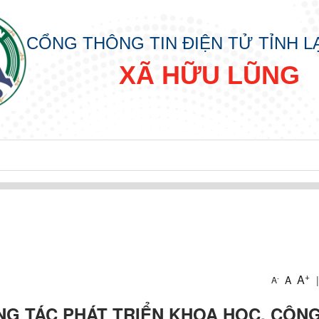
CỔNG THÔNG TIN ĐIỆN TỬ TỈNH 
XÃ HỮU LŨNG
+
A
A
|
-
A
G TÁC PHÁT TRIỂN KHOA HỌC, CÔN