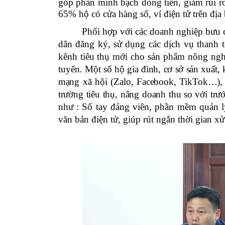
góp phần minh bạch dòng tiền, giảm rủi ro
65% hộ có cửa hàng số, ví điện tử trên địa 
Phối hợp với các doanh nghiệp bưu c
dân đăng ký, sử dụng các dịch vụ thanh to
kênh tiêu thụ mới cho sản phẩm nông nghi
tuyến.
Một số hộ gia đình, cơ sở sản xuất,
mạng xã hội (Zalo, Facebook, TikTok…), k
trường tiêu thụ, nâng doanh thu so với trư
như : Sổ tay đảng viên, phần mềm quản l
văn bản điện tử, giúp rút ngắn thời gian xử