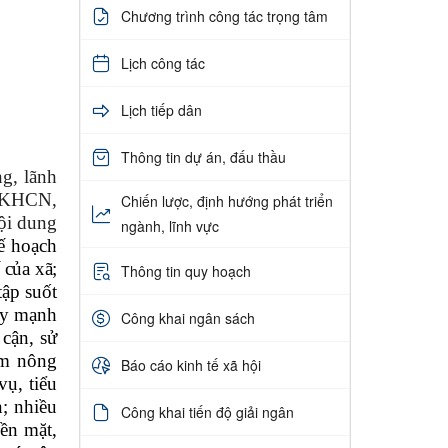
Chương trình công tác trọng tâm
Lịch công tác
Lịch tiếp dân
Thông tin dự án, đấu thầu
g, lãnh
n KHCN,
Chiến lược, định hướng phát triển
nội dung
ngành, lĩnh vực
ế hoạch
 của xã;
Thông tin quy hoạch
ập suốt
ẩy mạnh
Công khai ngân sách
 cận, sử
ẩm nông
Báo cáo kinh tế xã hội
vụ, tiểu
n; nhiều
Công khai tiến độ giải ngân
ền mặt,