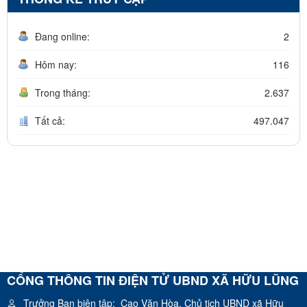
Đang online:
2
Hôm nay:
116
Trong tháng:
2.637
Tất cả:
497.047
CỔNG THÔNG TIN ĐIỆN TỬ UBND XÃ HỮU LŨNG
Trưởng Ban biên tập:
Cao Văn Hòa, Chủ tịch UBND xã Hữu