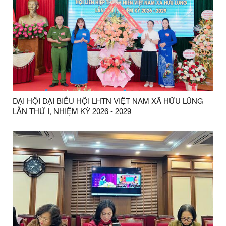
ĐẠI HỘI ĐẠI BIỂU HỘI LHTN VIỆT NAM XÃ HỮU LŨNG
LẦN THỨ I, NHIỆM KỲ 2026 - 2029