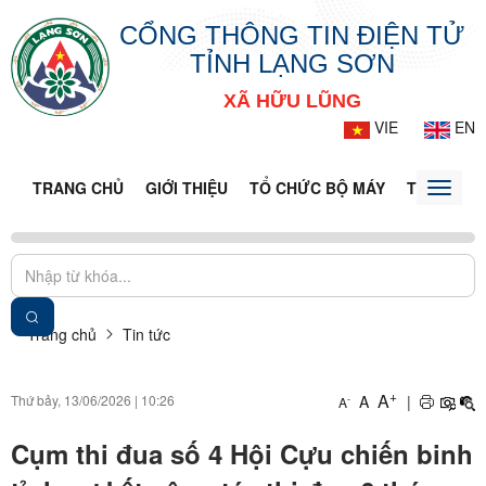
CỔNG THÔNG TIN ĐIỆN TỬ
TỈNH LẠNG SƠN
XÃ HỮU LŨNG
VIE
EN
TRANG CHỦ
GIỚI THIỆU
TỔ CHỨC BỘ MÁY
TIN TỨC -
Toggle
naviga
Trang chủ
Tin tức
+
A
Thứ bảy, 13/06/2026
|
10:26
A
|
-
A
Cụm thi đua số 4 Hội Cựu chiến binh