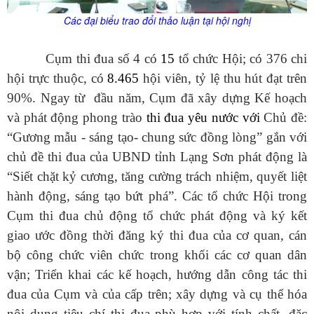
Các đại biểu trao đổi thảo luận tại hội nghị
Cụm thi đua số 4
có
15
tổ chức Hội; có 376 chi
hội trực thuộc, có
8.
465
hội viên, tỷ lệ thu hút đạt trên
90%. Ngay từ đầu năm, Cụm đã xây dựng Kế hoạch
và phát động phong trào
thi đua yêu nước với
Chủ đề:
“Gương mẫu - sáng tạo- chung sức đồng lòng”
gắn với
chủ đề thi đua của UBND tỉnh Lạng Sơn phát động là
“Siết chặt kỷ cương, tăng cường trách nhiệm, quyết liệt
hành động, sáng tạo bứt phá”. Các tổ chức Hội trong
Cụm thi đua chủ động tổ chức phát động và ký kết
giao ước đồng thời đăng ký thi đua của cơ quan, cán
bộ công chức viên chức trong khối các cơ quan dân
vận; Triển khai các kế hoạch, hướng dẫn công tác thi
đua của Cụm và của cấp trên; xây dựng và cụ thể hóa
nội dung tiêu chí thi đua phù hợp với tính chất, đặc