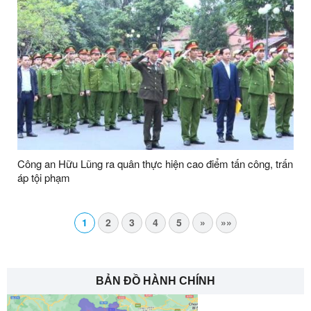
Công an Hữu Lũng ra quân thực hiện cao điểm tấn công, trấn
áp tội phạm
1
2
3
4
5
»
»»
BẢN ĐỒ HÀNH CHÍNH