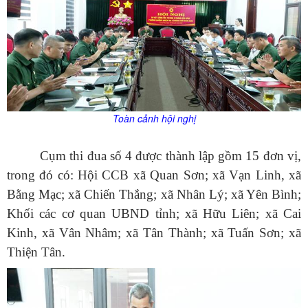
Toàn cảnh hội nghị
Cụm thi đua số 4 được thành lập gồm 15 đơn vị,
trong đó có:
Hội CCB xã
Quan Sơn; xã Vạn Linh, xã
Bằng
M
ạc; xã Chiến Thắng; xã Nhân Lý; xã Yên Bình;
Khối các
cơ quan UBND tỉnh
; xã Hữu Liên; xã Cai
Kinh, xã Vân Nhâm; xã Tân Thành; xã Tuấn Sơn; xã
Thiện Tân.