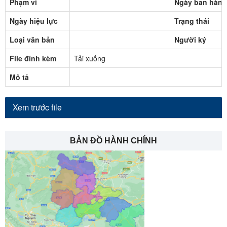
Phạm vi
Ngày ban hành
Ngày hiệu lực
Trạng thái
Loại văn bản
Người ký
File đính kèm
Tải xuống
Mô tả
Xem trước file
BẢN ĐỒ HÀNH CHÍNH