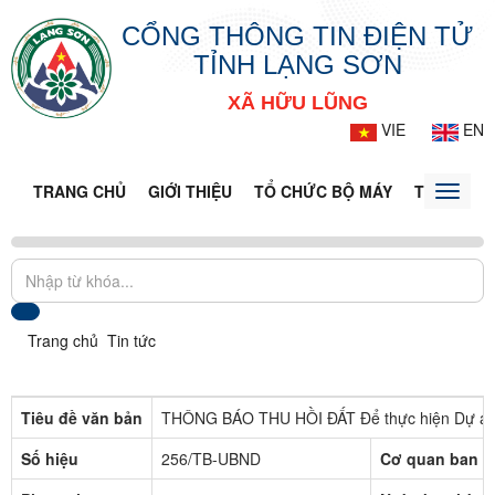
CỔNG THÔNG TIN ĐIỆN TỬ
TỈNH LẠNG SƠN
XÃ HỮU LŨNG
VIE
EN
TRANG CHỦ
GIỚI THIỆU
TỔ CHỨC BỘ MÁY
TIN TỨC -
Toggle
naviga
Trang chủ
Tin tức
Tiêu đề văn bản
THÔNG BÁO THU HỒI ĐẤT Để thực hiện Dự án: 
Số hiệu
256/TB-UBND
Cơ quan ban h