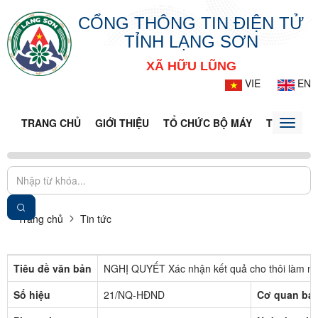
CỔNG THÔNG TIN ĐIỆN TỬ
TỈNH LẠNG SƠN
XÃ HỮU LŨNG
VIE
EN
TRANG CHỦ
GIỚI THIỆU
TỔ CHỨC BỘ MÁY
TIN TỨC -
Toggle
naviga
Trang chủ
Tin tức
Tiêu đề văn bản
NGHỊ QUYẾT Xác nhận kết quả cho thôi làm nhi
Số hiệu
21/NQ-HĐND
Cơ quan ba