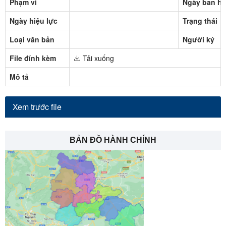
Phạm vi
Ngày ban h
Ngày hiệu lực
Trạng thái
Loại văn bản
Người ký
File đính kèm
Tải xuống
Mô tả
Xem trước file
BẢN ĐỒ HÀNH CHÍNH