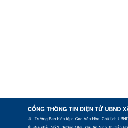
CỔNG THÔNG TIN ĐIỆN TỬ UBND X
Trưởng Ban biên tập:
Cao Văn Hòa, Chủ tịch UBND
Địa chỉ:
Số 3, đường 19/8, khu An Ninh, thị trấn 