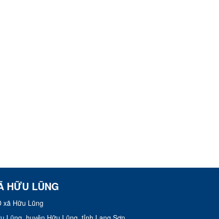
Ã HỮU LŨNG
 xã Hữu Lũng
Hữu Lũng, huyện Hữu Lũng, tỉnh Lạng Sơn