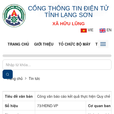
CỔNG THÔNG TIN ĐIỆN TỬ
TỈNH LẠNG SƠN
XÃ HỮU LŨNG
VIE
EN
TRANG CHỦ
GIỚI THIỆU
TỔ CHỨC BỘ MÁY
TIN TỨC -
Toggle
naviga
Trang chủ
Tin tức
Tiêu đề văn bản
Công văn báo cáo kết quả thực hiện Quy c
Số hiệu
73/HĐND-VP
Cơ quan ban 