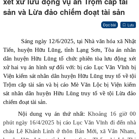
xét xử lưu động vụ án Trộm cắp tài
sản và Lừa đảo chiếm đoạt tài sản
Đọc bài
Lưu
Sáng ngày
12/6
/2025, tại Nhà văn hóa xã
Nhật
Tiến
, huyện Hữu Lũng, tỉnh
L
ạng Sơn, Tòa án nhân
dân huyện Hữu Lũng tổ chức phiên tòa lưu động xét
xử
hai vụ án hình sự đối với:
bị cáo
Lục Văn Vĩnh
bị
Viện kiểm sát nhân dân huyện Hữu Lũng
truy tố về
tội
Trộm cắp tài sản và
bị cáo
Mè Văn Lộc
bị
Viện kiểm
sát nhân dân huyện Hữu Lũng
truy tố về
tội
Lừa đảo
chiếm đoạt tài sản
.
Nội dung vụ án
thứ nhất
:
Khoảng 16 giờ 00
phút ngày 16/4/2025 bị cáo Lục Văn Vĩnh đi đến nhà
cháu Lê Khánh Linh ở thôn Bản Mới, xã Vân Nham,