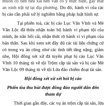
muốn có tiền tiêu xài nên vẫn cố ý thực hiện, gây mất
an ninh trật tự tại địa phương
.
Do đó, hành vi của
các
bị cáo cần phải xử lý nghiêm bằng pháp luật hình sự
.
Tại phiên toà,
các
bị cáo
Lục Văn Vĩnh và Mè
Văn Lộc
đã thừa nhận toàn bộ hành vi phạm tội của
mình, ăn năn hối cải, nhận thức rõ hành vi vi phạm của
bản thân. Sau khi xem xét đầy đủ các tài liệu chứng cứ
có trong vụ án cũng như các tình tiết tăng nặng, giảm
nhẹ, Hội đồng xét xử đã tuyên phạt bị cáo
Lục Văn
Vĩnh
10 tháng t
ù về tội
Trộm cắp tài sản và bị cáo Mè
Văn Lộc 09 tháng tù về tội Lừa đảo chiếm đoạt tài sản
.
Hội đồng xét xử xét hỏi bị cáo
Phiên tòa thu hút được đông đảo người dân đến
tham dự
Thời gian gần đây, các vụ án trộm cắp tài sản, lừa