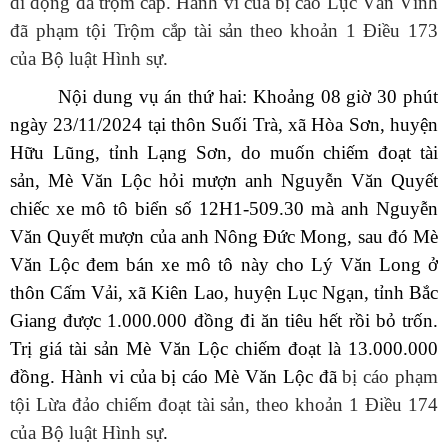
di động đã trộm cắp. Hành vi của bị cáo Lục Văn Vĩnh
đã phạm tội
Trộm cắp tài sản t
heo khoản 1 Điều 173
của Bộ luật Hình sự.
Nội dung vụ án
thứ hai
:
Khoảng 08 giờ 30 phút
ngày 23/11/2024 tại thôn Suối Trà, xã Hòa Sơn, huyện
Hữu Lũng, tỉnh Lạng Sơn, do muốn chiếm đoạt tài
sản, Mè Văn Lộc hỏi mượn anh Nguyễn Văn Quyết
chiếc xe mô tô biển số 12H1-509.30 mà anh Nguyễn
Văn Quyết mượn của anh Nông Đức Mong, sau đó Mè
Văn Lộc đem bán xe mô tô này cho Lý Văn Long ở
thôn Cấm Vải, xã Kiên Lao, huyện Lục Ngạn, tỉnh Bắc
Giang được 1.000.000 đồng đi ăn tiêu hết rồi bỏ trốn.
Trị giá tài sản Mè Văn Lộc chiếm đoạt là 13.000.000
đồng
.
Hành vi của bị cáo Mè Văn Lộc
đã
bị cáo phạm
tội Lừa đảo chiếm đoạt tài sản, theo khoản 1 Điều 174
của Bộ luật Hình sự
.