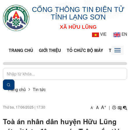
CỔNG THÔNG TIN ĐIỆN TỬ
TỈNH LẠNG SƠN
XÃ HỮU LŨNG
VIE
EN
TRANG CHỦ
GIỚI THIỆU
TỔ CHỨC BỘ MÁY
TIN TỨC -
Toggle
naviga
Trang chủ
Tin tức
+
A
Thứ ba, 17/06/2025
|
17:30
A
|
-
A
Toà án nhân dân huyện Hữu Lũng