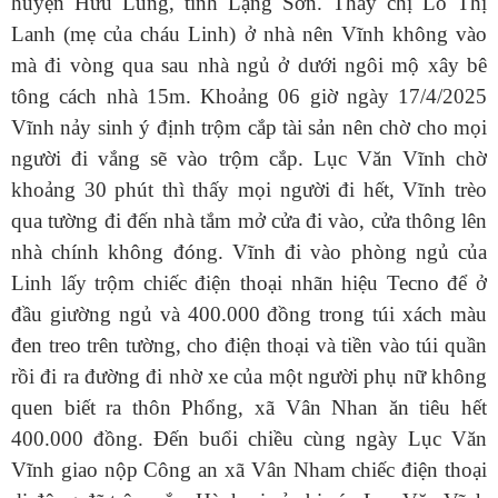
huyện Hữu Lũng, tỉnh Lạng Sơn. Thấy chị Lô Thị
Lanh (mẹ của cháu Linh) ở nhà nên Vĩnh không vào
mà đi vòng qua sau nhà ngủ ở dưới ngôi mộ xây bê
tông cách nhà 15m. Khoảng 06 giờ ngày 17/4/2025
Vĩnh nảy sinh ý định trộm cắp tài sản nên chờ cho mọi
người đi vắng sẽ vào trộm cắp. Lục Văn Vĩnh chờ
khoảng 30 phút thì thấy mọi người đi hết, Vĩnh trèo
qua tường đi đến nhà tắm mở cửa đi vào, cửa thông lên
nhà chính không đóng. Vĩnh đi vào phòng ngủ của
Linh lấy trộm chiếc điện thoại nhãn hiệu Tecno để ở
đầu giường ngủ và 400.000 đồng trong túi xách màu
đen treo trên tường, cho điện thoại và tiền vào túi quần
rồi đi ra đường đi nhờ xe của một người phụ nữ không
quen biết ra thôn Phổng, xã Vân Nhan ăn tiêu hết
400.000 đồng. Đến buổi chiều cùng ngày Lục Văn
Vĩnh giao nộp Công an xã Vân Nham chiếc điện thoại