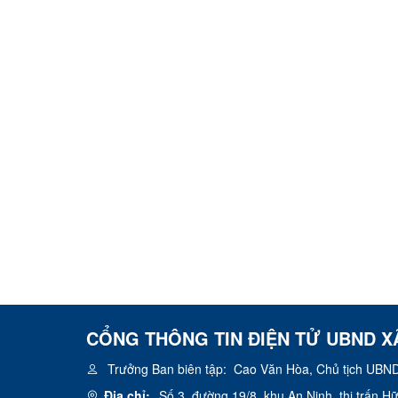
CỔNG THÔNG TIN ĐIỆN TỬ UBND X
Trưởng Ban biên tập:
Cao Văn Hòa, Chủ tịch UBND
Địa chỉ:
Số 3, đường 19/8, khu An Ninh, thị trấn 