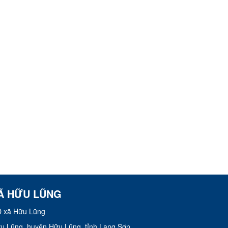
Ã HỮU LŨNG
 xã Hữu Lũng
Hữu Lũng, huyện Hữu Lũng, tỉnh Lạng Sơn