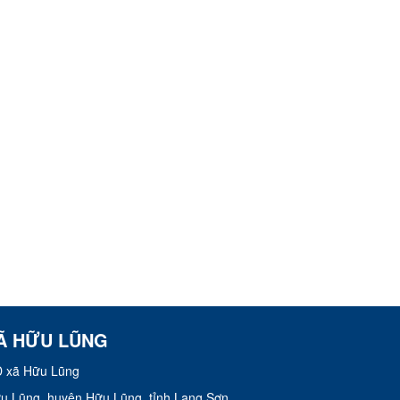
Ã HỮU LŨNG
 xã Hữu Lũng
Hữu Lũng, huyện Hữu Lũng, tỉnh Lạng Sơn