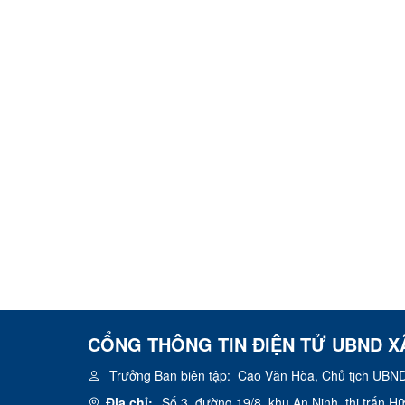
CỔNG THÔNG TIN ĐIỆN TỬ UBND X
Trưởng Ban biên tập:
Cao Văn Hòa, Chủ tịch UBND
Địa chỉ:
Số 3, đường 19/8, khu An Ninh, thị trấn 