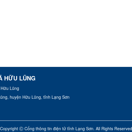
Ã HỮU LŨNG
 Hữu Lũng
 Lũng, huyện Hữu Lũng, tỉnh Lạng Sơn
Copyright Ⓒ Cổng thông tin điện tử tỉnh Lạng Sơn. All Rights Reserve