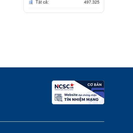
Tất cả:
497.325
d