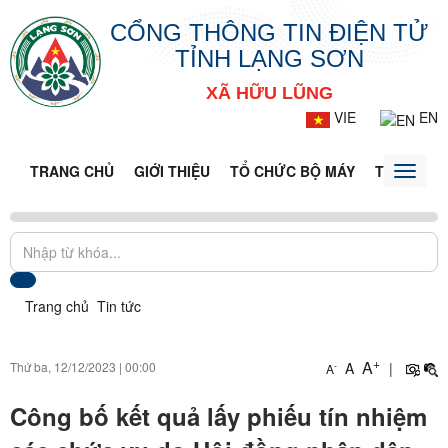
CỔNG THÔNG TIN ĐIỆN TỬ
TỈNH LẠNG SƠN
XÃ HỮU LŨNG
VIE
EN
TRANG CHỦ
GIỚI THIỆU
TỔ CHỨC BỘ MÁY
TIN TỨC -
Toggle
naviga
Trang chủ
Tin tức
+
A
Thứ ba, 12/12/2023
|
00:00
A
|
-
A
Công bố kết quả lấy phiếu tín nhiệm